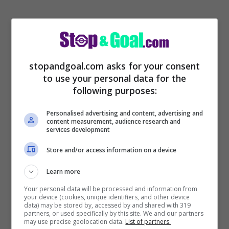
stopandgoal.com asks for your consent
to use your personal data for the
Arturo Vidal però ora potrebbe avere un
following purposes:
serio rivale per il trono
. Come rivelato da
Personalised advertising and content, advertising and
Tuttosport
, Antonio Conte potrebbe
content measurement, audience research and
services development
decidere di affidarsi a Christian Eriksen
Store and/or access information on a device
per il resto della stagione. Il principe di
Learn more
Danimarca che farebbe crollare il trono di
Your personal data will be processed and information from
Re Artù.
Vidal
continua a non convincere
your device (cookies, unique identifiers, and other device
data) may be stored by, accessed by and shared with 319
nelle prestazione e pare sempre nervoso in
partners, or used specifically by this site. We and our partners
may use precise geolocation data.
List of partners.
campo, per questo ora Conte potrebbe