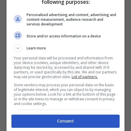
following purposes:
diverse una volta passata la crisi. Si
potrebbe presto raggiungere un accordo
Personalised advertising and content, advertising and
content measurement, audience research and
per il rinnovo fino al 2023.
services development
Store and/or access information on a device
Learn more
Your personal data will be processed and information from
your device (cookies, unique identifiers, and other device
data) may be stored by, accessed by and shared with 319
partners, or used specifically by this site. We and our partners
may use precise geolocation data.
List of partners.
Some vendors may process your personal data on the basis
of legitimate interest, which you can object to by managing
your options below. Look for a link at the bottom of this page
or in the site menu to manage or withdraw consent in privacy
and cookie settings.
Consent
gianluigi donnarumma