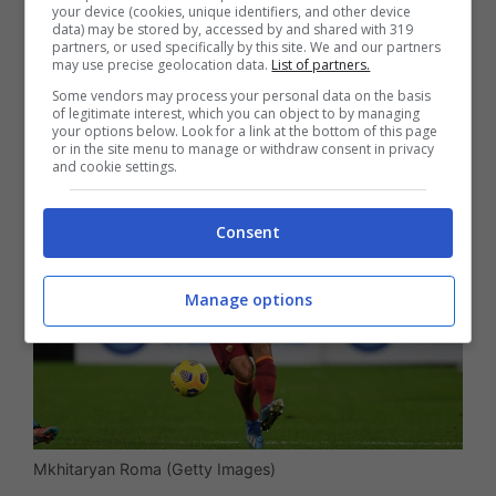
your device (cookies, unique identifiers, and other device
data) may be stored by, accessed by and shared with 319
partners, or used specifically by this site. We and our partners
may use precise geolocation data.
List of partners.
Some vendors may process your personal data on the basis
LEGGI ANCHE >>>
Calciomercato Roma,
of legitimate interest, which you can object to by managing
your options below. Look for a link at the bottom of this page
Mkhitaryan e Dzeko via?
or in the site menu to manage or withdraw consent in privacy
and cookie settings.
Consent
Manage options
Mkhitaryan Roma (Getty Images)