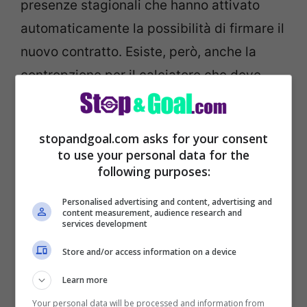
presenze stagionali che hanno attivato
automaticamente la possibilità di firmare il
nuovo contratto. Esiste, però, anche la
contropzione per il calciatore che deve
decidere se accettare e firmare il
prolungamento di un anno oppure liberarsi
stopandgoal.com asks for your consent
a parametro zero.
to use your personal data for the
following purposes:
Personalised advertising and content, advertising and
content measurement, audience research and
services development
Store and/or access information on a device
Learn more
Your personal data will be processed and information from