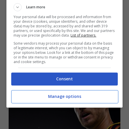
potrebbero concludere il suo acquisto per
Learn more
evitare che resti fuori rosa con un pesante
Your personal data will be processed and information from
ingaggio da 7,5 milioni a stagione.
your device (cookies, unique identifiers, and other device
data) may be stored by, accessed by and shared with 319
partners, or used specifically by this site. We and our partners
Possibile tentativo di
Juventus,
may use precise geolocation data.
List of partners.
Manchester City o Manchester United
per
Some vendors may process your personal data on the basis
of legitimate interest, which you can object to by managing
acquistare Dzeko
nelle ultime ore di
your options below. Look for a link at the bottom of this page
or in the site menu to manage or withdraw consent in privacy
mercato.
and cookie settings.
Consent
Manage options