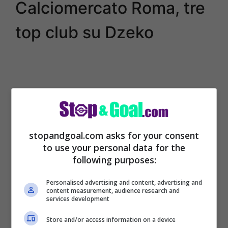
Calciomercato Roma, tre
top club su Dzeko
stopandgoal.com asks for your consent
to use your personal data for the
following purposes:
Personalised advertising and content, advertising and
content measurement, audience research and
La
Roma prova a vendere Edin Dzeko
services development
entro le ore 20:00. Sono tre i club che
Store and/or access information on a device