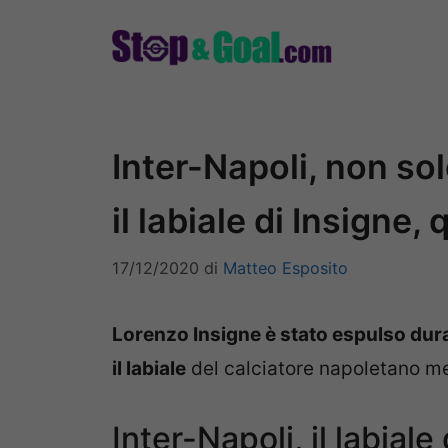
Vai
al
contenuto
Inter-Napoli, non sol
il labiale di Insigne, 
17/12/2020
di
Matteo Esposito
Lorenzo Insigne è stato espulso dur
il labiale
del calciatore napoletano ment
Inter-Napoli, il labiale