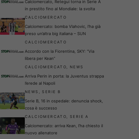
Calciomercato, Retegui torna in Serie A
in prestito fino al Mondiale: la svolta
CALCIOMERCATO
Calciomercato: bomba Vlahovic, l’ha già
preso un’altra big italiana – SUN
CALCIOMERCATO
Accordo con la Fiorentina, SKY: “Via
libera per Kean”
CALCIOMERCATO
,
NEWS
Arriva Perin in porta: la Juventus strappa
l’erede al Napoli
NEWS
,
SERIE B
Serie B, 16 in ospedale: denuncia shock,
cosa è successo
CALCIOMERCATO
,
SERIE A
Calciomercato: arriva Kean, l’ha chiesto il
nuovo allenatore