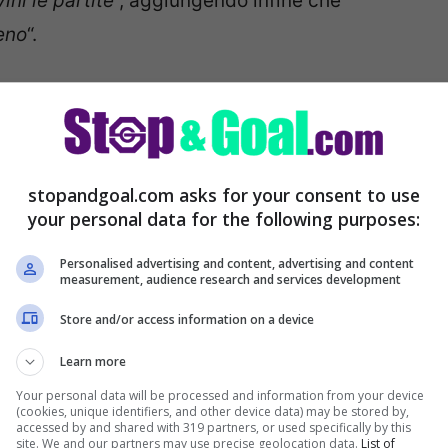
vini le partite
“, aggiungendo infine che
eno
“.
>>
Napoli, Gattuso contro l’arbitro Massa
di che hanno fatto infuriare
stopandgoal.com asks for your consent to use
your personal data for the following purposes:
Personalised advertising and content, advertising and content
’arbitro Massa, al di là del metro di giudizio
measurement, audience research and services development
icolare, i partenopei hanno recriminato per un
Store and/or access information on a device
, da sanzionarsi con il giallo ed invece
Learn more
Your personal data will be processed and information from your device
(cookies, unique identifiers, and other device data) may be stored by,
accessed by and shared with 319 partners, or used specifically by this
site. We and our partners may use precise geolocation data.
List of