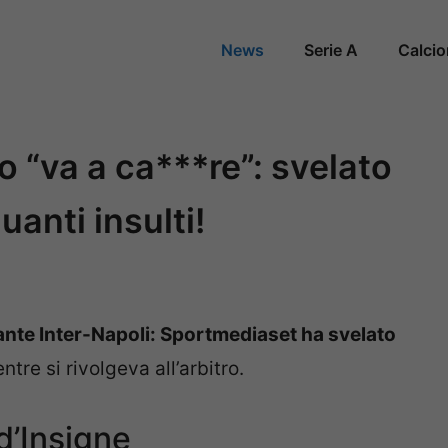
News
Serie A
Calci
o “va a ca***re”: svelato
quanti insulti!
ante Inter-Napoli: Sportmediaset ha svelato
re si rivolgeva all’arbitro.
 d’Insigne