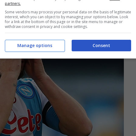
partners.
Some vendors may process your personal data on the basis of legitimate
interest, which you can object to by managing your options below. Look
for a link at the bottom of this page or in the site menu to manage or
withdraw consent in privacy and cookie settings.
Manage options
Consent