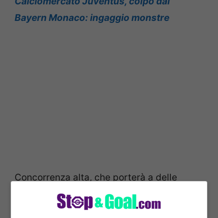
Calciomercato Juventus, colpo dal
Bayern Monaco: ingaggio monstre
Concorrenza alta, che porterà a delle
alternative. E tra queste, quella
importante, porta a
Diego Carlos
. Il