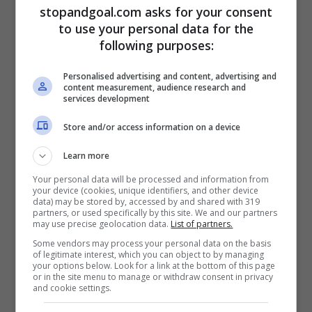
stopandgoal.com asks for your consent
calciatore brasiliano è un esperto
to use your personal data for the
difensore centrale e, nelle caratteristiche,
following purposes:
ricorda molto Giorgio Chiellini. Potrebbe
Personalised advertising and content, advertising and
essere nel suo nome il futuro della difesa
content measurement, audience research and
services development
della
Juventus
.
Store and/or access information on a device
Learn more
Your personal data will be processed and information from
your device (cookies, unique identifiers, and other device
data) may be stored by, accessed by and shared with 319
partners, or used specifically by this site. We and our partners
may use precise geolocation data.
List of partners.
Some vendors may process your personal data on the basis
of legitimate interest, which you can object to by managing
your options below. Look for a link at the bottom of this page
or in the site menu to manage or withdraw consent in privacy
and cookie settings.