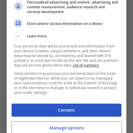
Personalised advertising and content, advertising and
cinque pronti ad assicurarselo. Non ci
content measurement, audience research and
services development
siamo solo noi
“.
Store and/or access information on a device
LEGGI ANCHE >>>
Juventus, infortunio
Learn more
Cristiano Ronaldo: ecco quando giocherà
Your personal data will be processed and information from
your device (cookies, unique identifiers, and other device
data) may be stored by, accessed by and shared with 319
partners, or used specifically by this site. We and our partners
may use precise geolocation data.
List of partners.
Some vendors may process your personal data on the basis
of legitimate interest, which you can object to by managing
your options below. Look for a link at the bottom of this page
or in the site menu to manage or withdraw consent in privacy
and cookie settings.
Consent
Manage options