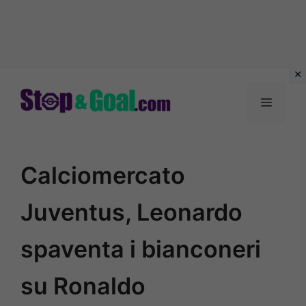
Vai
al
Menu
contenuto
Calciomercato
Juventus, Leonardo
spaventa i bianconeri
su Ronaldo