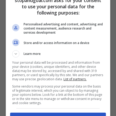
stopandgoal.com asks for your consent
to use your personal data for the
following purposes:
POTREBBE INTERESSARTI ANCHE >>>
Calciomercato Juventus, Haaland nel
Personalised advertising and content, advertising and
content measurement, audience research and
mirino
services development
Store and/or access information on a device
Learn more
Your personal data will be processed and information from
your device (cookies, unique identifiers, and other device
data) may be stored by, accessed by and shared with 319
partners, or used specifically by this site. We and our partners
may use precise geolocation data.
List of partners.
Some vendors may process your personal data on the basis
of legitimate interest, which you can object to by managing
your options below. Look for a link at the bottom of this page
or in the site menu to manage or withdraw consent in privacy
and cookie settings.