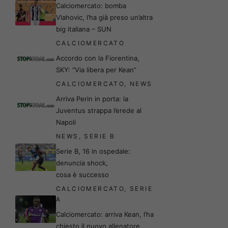
Calciomercato: bomba
Vlahovic, l’ha già preso un’altra
big italiana – SUN
CALCIOMERCATO
Accordo con la Fiorentina,
SKY: “Via libera per Kean”
CALCIOMERCATO
,
NEWS
Arriva Perin in porta: la
Juventus strappa l’erede al
Napoli
NEWS
,
SERIE B
Serie B, 16 in ospedale:
denuncia shock,
cosa è successo
CALCIOMERCATO
,
SERIE
A
Calciomercato: arriva Kean, l’ha
chiesto il nuovo allenatore