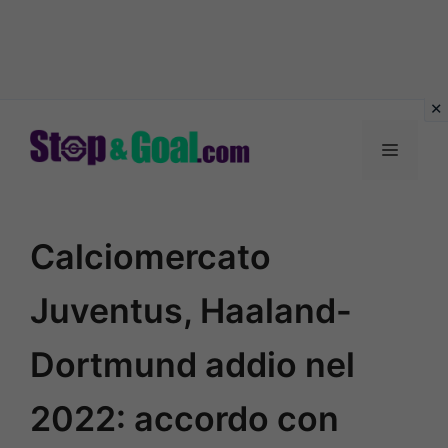
Vai
al
Menu
contenuto
Calciomercato
Juventus, Haaland-
Dortmund addio nel
2022: accordo con