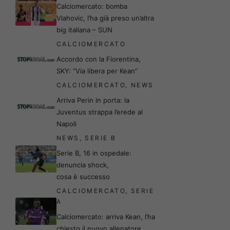
Calciomercato: bomba
Vlahovic, l’ha già preso un’altra
big italiana – SUN
CALCIOMERCATO
Accordo con la Fiorentina,
SKY: “Via libera per Kean”
CALCIOMERCATO
,
NEWS
Arriva Perin in porta: la
Juventus strappa l’erede al
Napoli
NEWS
,
SERIE B
Serie B, 16 in ospedale:
denuncia shock,
cosa è successo
CALCIOMERCATO
,
SERIE
A
Calciomercato: arriva Kean, l’ha
chiesto il nuovo allenatore