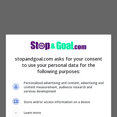
Arrivato al Borussia Dortmund lo scorso
stopandgoal.com asks for your consent
gennaio per soli 20 milioni di euro, ora ha
to use your personal data for the
following purposes:
già quadruplicato il suo valore. Secondo
AS
nel 2022 potrebbe andare al Real
Personalised advertising and content, advertising and
content measurement, audience research and
Madrid che lo aspetta come sostituto di
services development
Benzema.
La Juventus non ha intenzione
Store and/or access information on a device
di demordere per Haaland e ci proverà.
Learn more