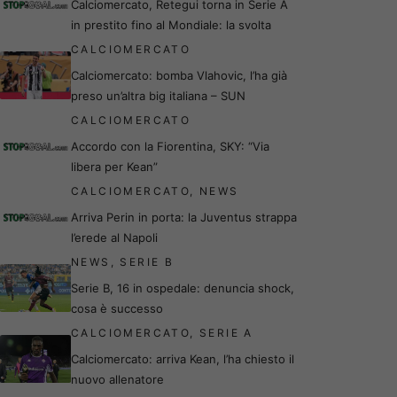
Calciomercato, Retegui torna in Serie A
in prestito fino al Mondiale: la svolta
CALCIOMERCATO
Calciomercato: bomba Vlahovic, l’ha già
preso un’altra big italiana – SUN
CALCIOMERCATO
Accordo con la Fiorentina, SKY: “Via
libera per Kean”
CALCIOMERCATO
,
NEWS
Arriva Perin in porta: la Juventus strappa
l’erede al Napoli
NEWS
,
SERIE B
Serie B, 16 in ospedale: denuncia shock,
cosa è successo
CALCIOMERCATO
,
SERIE A
Calciomercato: arriva Kean, l’ha chiesto il
nuovo allenatore