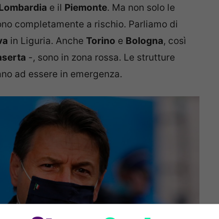
Lombardia
e il
Piemonte
. Ma non solo le
sono completamente a rischio. Parliamo di
va
in Liguria. Anche
Torino
e
Bologna
, così
aserta
-, sono in zona rossa. Le strutture
ano ad essere in emergenza.