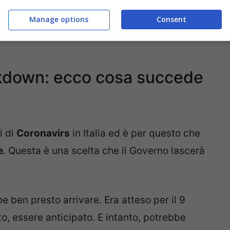
Manage options
Consent
>
Conte scongiura un secondo lockdown
ckdown: ecco cosa succede
i di
Coronavirs
in Italia ed è per questo che
e
. Questa è una scelta che il Governo lascerà
 ben presto arrivare. Era atteso per il 9
, essere anticipato. E intanto, potrebbe