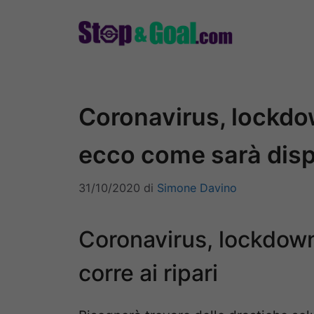
Vai
al
contenuto
Coronavirus, lockdow
ecco come sarà dis
31/10/2020
di
Simone Davino
Coronavirus, lockdown p
corre ai ripari