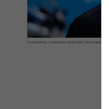
Coronavirus, Lockdown territoriale (www.gettyimag