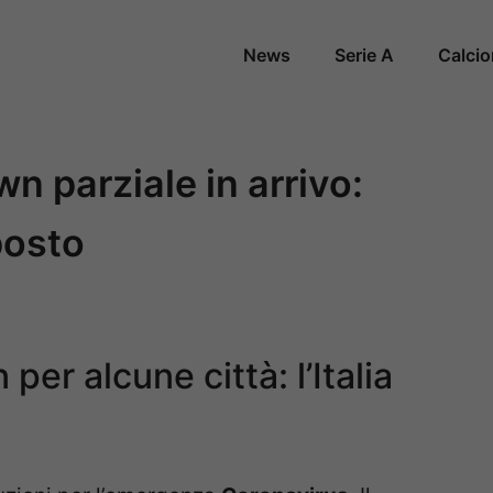
News
Serie A
Calci
n parziale in arrivo:
posto
er alcune città: l’Italia