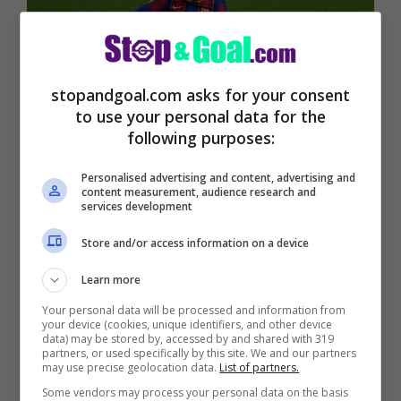
stopandgoal.com asks for your consent
to use your personal data for the
following purposes:
Personalised advertising and content, advertising and
Calciomercato Inter: Messi
content measurement, audience research and
services development
Mercato Inter: la
Store and/or access information on a device
confessione di Piquè su
Learn more
Your personal data will be processed and information from
Messi
your device (cookies, unique identifiers, and other device
data) may be stored by, accessed by and shared with 319
partners, or used specifically by this site. We and our partners
may use precise geolocation data.
List of partners.
Il centrale potrebbe ancora arrivare
Some vendors may process your personal data on the basis