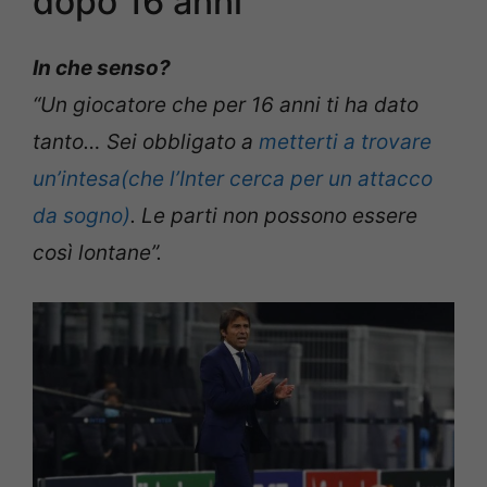
dopo 16 anni
In che senso?
“Un giocatore che per 16 anni ti ha dato
tanto… Sei obbligato a
metterti a trovare
un’intesa(che l’Inter cerca per un attacco
da sogno)
. Le parti non possono essere
così lontane”.