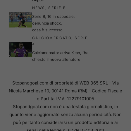
NEWS
,
SERIE B
Serie B, 16 in ospedale:
denuncia shock,
cosa è successo
CALCIOMERCATO
,
SERIE
A
Calciomercato: arriva Kean, l’ha
chiesto il nuovo allenatore
Stopandgoal.com di proprietà di WEB 365 SRL - Via
Nicola Marchese 10, 00141 Roma (RM) - Codice Fiscale
e Partita I.V.A. 12279101005
Stopandgoal.com non è una testata giornalistica, in
quanto viene aggiornato senza alcuna periodicità. Non
può pertanto considerarsi un prodotto editoriale ai
sensi della legge n. 62 del 07.03.2001