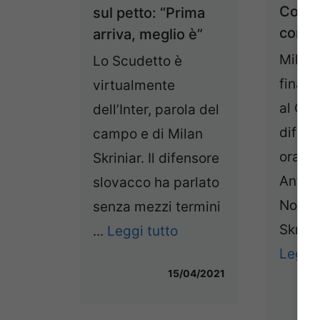
Coron
sul petto: “Prima
con i
arriva, meglio è”
Milan 
Lo Scudetto è
final
virtualmente
al Cor
dell’Inter, parola del
difens
campo e di Milan
ora è 
Skriniar. Il difensore
Anton
slovacco ha parlato
Notizie
senza mezzi termini
Skrini
...
Leggi tutto
Leggi 
15/04/2021