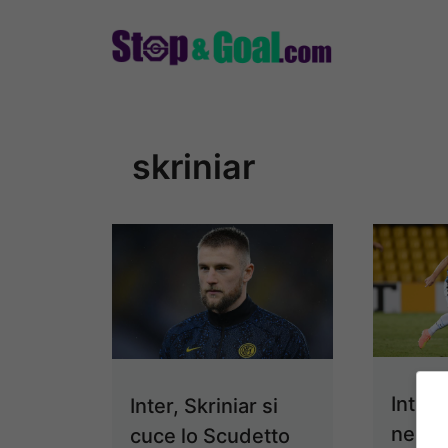
Vai
al
contenuto
skriniar
Inter,
Inter, Skriniar si
negati
cuce lo Scudetto