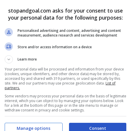
ancora positivo al
avirus: torna
Coronavirus: le
stopandgoal.com asks for your consent to use
l Real Madrid?
your personal data for the following purposes:
ultime
Skriniar è
Inter, Milan Skriniar
Personalised advertising and content, advertising and content
mente negativo
measurement, audience research and services development
è ancora positivo al
onavirus: il
Store and/or access information on a device
Coronavirus. Il
ore dell’Inter
difensore slovacco
Learn more
disponibile per
è rientrato in Italia
Your personal data will be processed and information from your device
io Conte
(cookies, unique identifiers, and other device data) may be stored by,
dopo il periodo di
accessed by and shared with 319 partners, or used specifically by this
site. We and our partners may use precise geolocation data.
List of
 Inter,
quarantena ...
Leggi
partners.
ar negativo ...
Some vendors may process your personal data on the basis of legitimate
tutto
interest, which you can object to by managing your options below. Look
tutto
for a link at the bottom of this page or in the site menu to manage or
withdraw consent in privacy and cookie settings.
29/10/2020
31/10/2020
Manage options
Consent