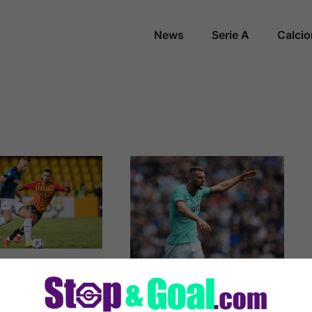
News
Serie A
Calci
 Skriniar
Inter, Skriniar
vo al