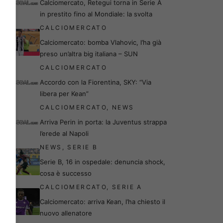
Calciomercato, Retegui torna in Serie A
in prestito fino al Mondiale: la svolta
CALCIOMERCATO
Calciomercato: bomba Vlahovic, l’ha già
preso un’altra big italiana – SUN
CALCIOMERCATO
Accordo con la Fiorentina, SKY: “Via
libera per Kean”
CALCIOMERCATO
,
NEWS
Arriva Perin in porta: la Juventus strappa
l’erede al Napoli
NEWS
,
SERIE B
Serie B, 16 in ospedale: denuncia shock,
cosa è successo
CALCIOMERCATO
,
SERIE A
Calciomercato: arriva Kean, l’ha chiesto il
nuovo allenatore