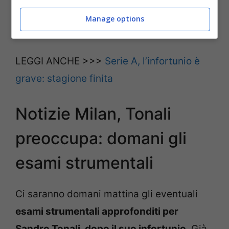
rossoneri sperano di averlo al top della sua
Manage options
forma.
LEGGI ANCHE >>>
Serie A, l’infortunio è
grave: stagione finita
Notizie Milan, Tonali
preoccupa: domani gli
esami strumentali
Ci saranno domani mattina gli eventuali
esami strumentali approfonditi per
Sandro Tonali, dopo il suo infortunio
. Già