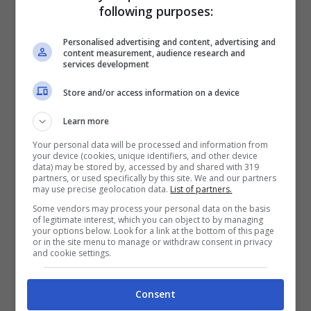
following purposes:
giorni, ma
per Sandro Tonali l’infortunio
sembra essere serio
. Lo hanno
Personalised advertising and content, advertising and
content measurement, audience research and
services development
immobilizzato, lo staff medico lo ha
portato sulla barella per la sostituzione
Store and/or access information on a device
obbligata di Roberto Mancini, si teme ci
Learn more
sia interessamento per la spalla, con un
Your personal data will be processed and information from
your device (cookies, unique identifiers, and other device
problema che terrebbe poi lontano dal
data) may be stored by, accessed by and shared with 319
partners, or used specifically by this site. We and our partners
terreno di gioco lo stesso Sandro Tonali,
may use precise geolocation data.
List of partners.
per un lungo periodo. L’Italia non partecipa
Some vendors may process your personal data on the basis
of legitimate interest, which you can object to by managing
ai Mondiali, ma Mancini contava di averli
your options below. Look for a link at the bottom of this page
or in the site menu to manage or withdraw consent in privacy
and cookie settings.
tutti a disposizione. E
lo stesso Milan, ora,
è in forte apprensione per l’infortunio di
Consent
Tonali
. A gennaio si tornerà in campo e i