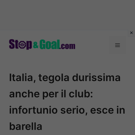
Vai
al
Menu
contenuto
Italia, tegola durissima
anche per il club:
infortunio serio, esce in
barella