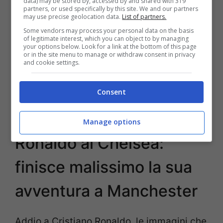
data) may be stored by, accessed by and shared with 319
londinese. La soluzione in Serie A sembra
partners, or used specifically by this site. We and our partners
may use precise geolocation data.
List of partners.
quasi utopica, considerando l’elevatissimo
Some vendors may process your personal data on the basis
ingaggio del portoghese.
of legitimate interest, which you can object to by managing
your options below. Look for a link at the bottom of this page
or in the site menu to manage or withdraw consent in privacy
and cookie settings.
LEGGI ANCHE >>>
Serie A, un club si è
convinto su Ronaldo: arriva a gennaio
Consent
Ultime di mercato,
Manage options
Ronaldo al Chelsea:
finisce malissimo la sua
avventura a Manchester
Addio a Cristiano Ronaldo, le immagini che