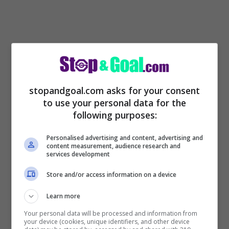
stopandgoal.com asks for your consent
to use your personal data for the
following purposes:
Personalised advertising and content, advertising and
A caccia di una punta, il terminale
content measurement, audience research and
services development
offensivo per Potter, potrebbe diventare
Store and/or access information on a device
appunto il portoghese che, dopo il
Mondiale, tornerebbe a giocare anche la
Learn more
Champions League, con lo stesso club
Your personal data will be processed and information from
your device (cookies, unique identifiers, and other device