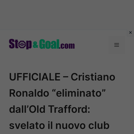
Vai
al
Menu
contenuto
UFFICIALE – Cristiano
Ronaldo “eliminato”
dall’Old Trafford:
svelato il nuovo club