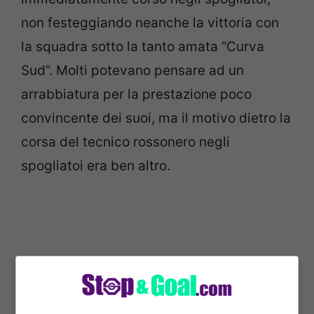
non festeggiando neanche la vittoria con
la squadra sotto la tanto amata “Curva
Sud”. Molti potevano pensare ad un
arrabbiatura per la prestazione poco
convincente dei suoi, ma il motivo dietro la
corsa del tecnico rossonero negli
spogliatoi era ben altro.