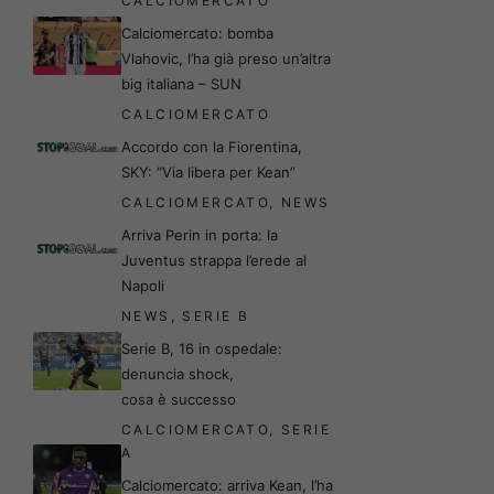
CALCIOMERCATO
Calciomercato: bomba
Vlahovic, l’ha già preso un’altra
big italiana – SUN
CALCIOMERCATO
Accordo con la Fiorentina,
SKY: “Via libera per Kean”
CALCIOMERCATO
,
NEWS
Arriva Perin in porta: la
Juventus strappa l’erede al
Napoli
NEWS
,
SERIE B
Serie B, 16 in ospedale:
denuncia shock,
cosa è successo
CALCIOMERCATO
,
SERIE
A
Calciomercato: arriva Kean, l’ha