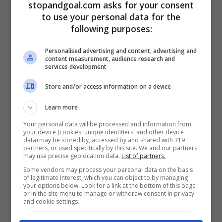
stopandgoal.com asks for your consent
to use your personal data for the
following purposes:
Personalised advertising and content, advertising and
Durante la sfida di ieri sera
il tecnico del
content measurement, audience research and
services development
Milan Stefano Pioli è venuto a conoscenza
Store and/or access information on a device
della scomparsa del cognato Luca
, notizie
che lo ha scosso emotivamente, come
Learn more
dimostrano le lacrime che lo
Your personal data will be processed and information from
your device (cookies, unique identifiers, and other device
data) may be stored by, accessed by and shared with 319
accompagnano nel tunnel degli spogliatoi
partners, or used specifically by this site. We and our partners
may use precise geolocation data.
List of partners.
e la sua assenza ai microfoni di DAZN, Sky
Some vendors may process your personal data on the basis
e della conferenza stampa nel post partita.
of legitimate interest, which you can object to by managing
your options below. Look for a link at the bottom of this page
or in the site menu to manage or withdraw consent in privacy
and cookie settings.
LEGGI ANCHE>>>
Milan, Pioli lascia San