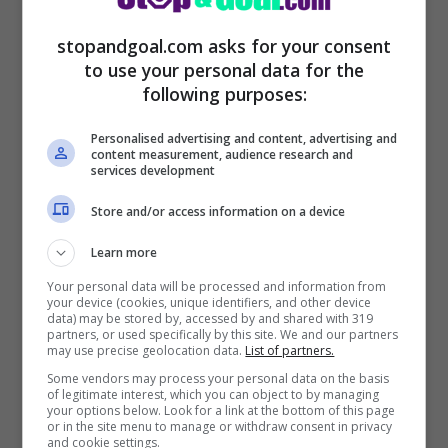
del Barcellona.
stopandgoal.com asks for your consent
to use your personal data for the
Sono pronte cifre importanti che
following purposes:
potrebbero far vacillare il Barcellona. Il
club potrebbe fare una grande
Personalised advertising and content, advertising and
content measurement, audience research and
plusvalenza, considerando che il
services development
centrocampista è arrivato a parametro
Store and/or access information on a device
zero dal Milan. L’Aston Villa può spingersi
Learn more
fino ai 14 milioni mentre il Fulham ha pronti
Your personal data will be processed and information from
your device (cookies, unique identifiers, and other device
20 milioni per prendere a gennaio il
data) may be stored by, accessed by and shared with 319
partners, or used specifically by this site. We and our partners
centrocampista della Costa d’Avorio.
may use precise geolocation data.
List of partners.
Some vendors may process your personal data on the basis
of legitimate interest, which you can object to by managing
POTREBBE INTERESSARTI ANCHE QUESTA
your options below. Look for a link at the bottom of this page
or in the site menu to manage or withdraw consent in privacy
NOTIZIA >>>
Calciomercato Juventus,
and cookie settings.