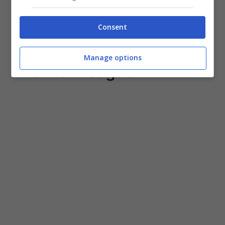
colpo Scudetto: affare con il Barcellona
Consent
Kessie, niente Juve: va in
Manage options
Premier League