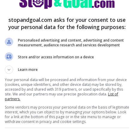
stopandgoal.com asks for your consent to use
ias infortunato e in dubbio
your personal data for the following purposes:
Personalised advertising and content, advertising and content
measurement, audience research and services development
Store and/or access information on a device
Learn more
Your personal data will be processed and information from your device
(cookies, unique identifiers, and other device data) may be stored by,
accessed by and shared with 319 partners, or used specifically by this
site. We and our partners may use precise geolocation data.
List of
partners.
Some vendors may process your personal data on the basis of legitimate
interest, which you can object to by managing your options below. Look
for a link at the bottom of this page or in the site menu to manage or
withdraw consent in privacy and cookie settings.
tita contro la Fiorentina
a causa di un
imo allenamento. A lanciare la notizia è stato