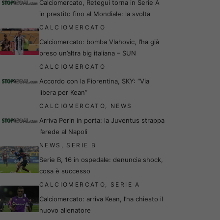
Calciomercato, Retegui torna in Serie A
in prestito fino al Mondiale: la svolta
CALCIOMERCATO
Calciomercato: bomba Vlahovic, l’ha già
preso un’altra big italiana – SUN
CALCIOMERCATO
Accordo con la Fiorentina, SKY: “Via
libera per Kean”
CALCIOMERCATO
,
NEWS
Arriva Perin in porta: la Juventus strappa
l’erede al Napoli
NEWS
,
SERIE B
Serie B, 16 in ospedale: denuncia shock,
cosa è successo
CALCIOMERCATO
,
SERIE A
Calciomercato: arriva Kean, l’ha chiesto il
nuovo allenatore