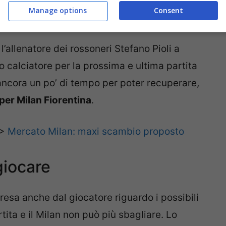
Manage options
Consent
’allenatore dei rossoneri Stefano Pioli a
o calciatore per la prossima e ultima partita
 ancora un po’ di tempo per poter recuperare,
per Milan Fiorentina
.
>>
Mercato Milan: maxi scambio proposto
giocare
esa anche dal giocatore riguardo i possibili
rtita e il Milan non può più sbagliare. Lo