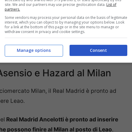
site. We and our partners may use precise geolocation data.
List of
partners.
Some vendors may process your personal data on the basis of legitimate
interest, which you can object to by managing your options below. Look
for a link at the bottom of this page or in the site menu to manage or
withdraw consent in privacy and cookie settings.
Manage options
Consent
Asensio e Hazard al Milan
lciomercato Milan, il Real Madrid è pronto ad
ere Leao.
el
Real Madrid Ancelotti è pronto ad inserire
e possono finire al Milan al posto di Leao
.