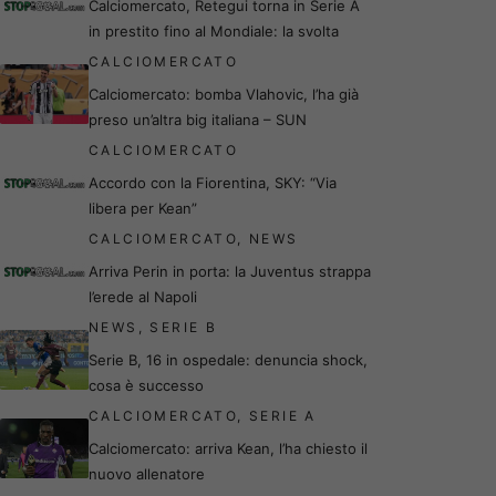
Calciomercato, Retegui torna in Serie A
in prestito fino al Mondiale: la svolta
CALCIOMERCATO
Calciomercato: bomba Vlahovic, l’ha già
preso un’altra big italiana – SUN
CALCIOMERCATO
Accordo con la Fiorentina, SKY: “Via
libera per Kean”
CALCIOMERCATO
,
NEWS
Arriva Perin in porta: la Juventus strappa
l’erede al Napoli
NEWS
,
SERIE B
Serie B, 16 in ospedale: denuncia shock,
cosa è successo
CALCIOMERCATO
,
SERIE A
Calciomercato: arriva Kean, l’ha chiesto il
nuovo allenatore