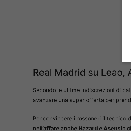
Real Madrid su Leao, 
Secondo le ultime indiscrezioni di ca
avanzare una super offerta per prend
Per convincere i rossoneri il tecnico d
nell’affare anche Hazard e Asensio ch