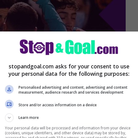
stopandgoal.com asks for your consent to use
your personal data for the following purposes:
Personalised advertising and content, advertising and content
measurement, audience research and services development
Store and/or access information on a device
e
Learn more
Your personal data will be processed and information from your device
(cookies, unique identifiers, and other device data) may be stored by,
accessed by and shared with 319 partners, or used specifically by this