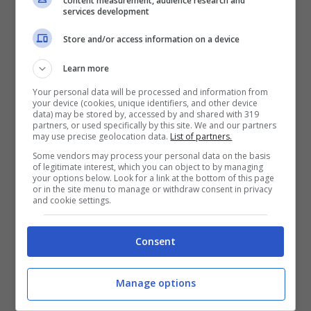
content measurement, audience research and
services development
Store and/or access information on a device
Learn more
Your personal data will be processed and information from
your device (cookies, unique identifiers, and other device
data) may be stored by, accessed by and shared with 319
partners, or used specifically by this site. We and our partners
may use precise geolocation data.
List of partners.
Come detto
il Milan è una delle squadre
Some vendors may process your personal data on the basis
of legitimate interest, which you can object to by managing
che più da vicino segue Beto nel
your options below. Look for a link at the bottom of this page
or in the site menu to manage or withdraw consent in privacy
calciomercato, e l’agente del portoghese
and cookie settings.
Regula in qualche modo lo ha confermato
,
Consent
cercando comunque di rimanere vago:
Manage options
“Big interessate a Beto? Chi è che non
sogna grandi piazze. In estate tante