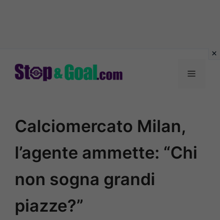
Vai
al
Menu
contenuto
Calciomercato Milan,
l’agente ammette: “Chi
non sogna grandi
piazze?”