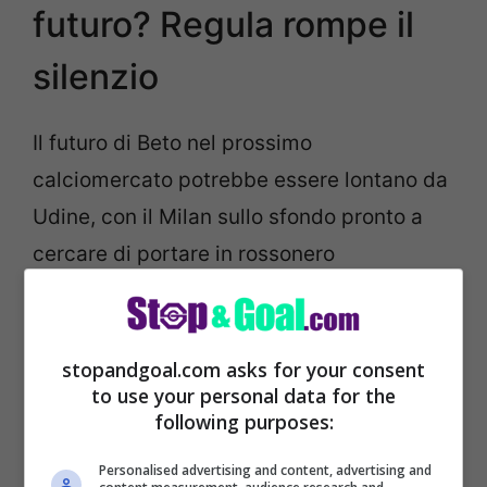
futuro? Regula rompe il
silenzio
Il futuro di Beto nel prossimo
calciomercato potrebbe essere lontano da
Udine, con il Milan sullo sfondo pronto a
cercare di portare in rossonero
l’attaccante portoghese che tanto bene sta
figurando con la maglia dell’Udinese da un
paio di stagioni a questa parte.
stopandgoal.com asks for your consent
to use your personal data for the
following purposes:
Personalised advertising and content, advertising and