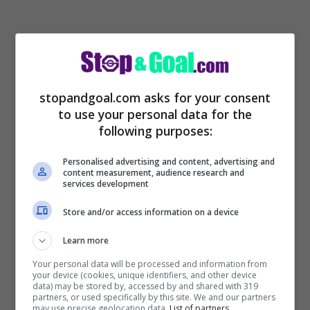
stopandgoal.com asks for your consent
to use your personal data for the
following purposes:
Personalised advertising and content, advertising and
content measurement, audience research and
services development
“Non ci sono stati colloqui concreti per
Store and/or access information on a device
quanto riguarda il rinnovo del nuovo
contratto. Ho un immenso rispetto per il
Learn more
Bayern. Però devo dire che non mi
Your personal data will be processed and information from
your device (cookies, unique identifiers, and other device
data) may be stored by, accessed by and shared with 319
precludo nulla. In questo momento dico
partners, or used specifically by this site. We and our partners
may use precise geolocation data.
List of partners.