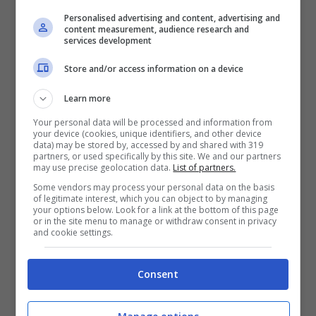
Personalised advertising and content, advertising and
One.
content measurement, audience research and
services development
Store and/or access information on a device
Learn more
Your personal data will be processed and information from
your device (cookies, unique identifiers, and other device
data) may be stored by, accessed by and shared with 319
partners, or used specifically by this site. We and our partners
may use precise geolocation data.
List of partners.
Some vendors may process your personal data on the basis
of legitimate interest, which you can object to by managing
your options below. Look for a link at the bottom of this page
or in the site menu to manage or withdraw consent in privacy
and cookie settings.
Stando alle ultime notizie, però,
Consent
un’incredibile colpo di scena si potrebbe
verificare al termine di questa stagione.