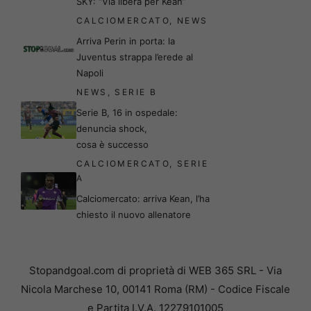
SKY: “Via libera per Kean”
CALCIOMERCATO
,
NEWS
Arriva Perin in porta: la
Juventus strappa l’erede al
Napoli
NEWS
,
SERIE B
Serie B, 16 in ospedale:
denuncia shock,
cosa è successo
CALCIOMERCATO
,
SERIE
A
Calciomercato: arriva Kean, l’ha
chiesto il nuovo allenatore
Stopandgoal.com di proprietà di WEB 365 SRL - Via
Nicola Marchese 10, 00141 Roma (RM) - Codice Fiscale
e Partita I.V.A. 12279101005