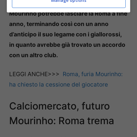
Manage options
Secondo ‘
La Repubblica
‘, infatti,
José
Mourinho potrebbe lasciare la Roma a fine
anno, terminando così con un anno
d’anticipo il suo legame con i giallorossi
,
in quanto avrebbe già trovato un accordo
con un altro club.
LEGGI ANCHE>>>
Roma, furia Mourinho:
ha chiesto la cessione del giocatore
Calciomercato, futuro
Mourinho: Roma trema