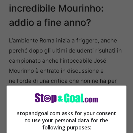
incredibile Mourinho:
addio a fine anno?
L’ambiente Roma inizia a friggere, anche
perché dopo gli ultimi deludenti risultati in
campionato anche l’intoccabile José
Mourinho è entrato in discussione e
nell’orda di una critica che non ne ha per
nessuno. Le sole due vittorie nelle ultime
cinque di campionato non convincono a
pieno l’ambiente giallorosso che,
stopandgoal.com asks for your consent
to use your personal data for the
comunque, continua a spronare e
following purposes:
supportare la formazione dello Special