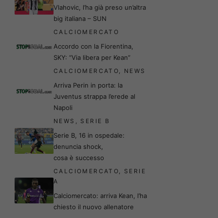
Vlahovic, l’ha già preso un’altra
big italiana – SUN
CALCIOMERCATO
Accordo con la Fiorentina,
SKY: “Via libera per Kean”
CALCIOMERCATO
,
NEWS
Arriva Perin in porta: la
Juventus strappa l’erede al
Napoli
NEWS
,
SERIE B
Serie B, 16 in ospedale:
denuncia shock,
cosa è successo
CALCIOMERCATO
,
SERIE
A
Calciomercato: arriva Kean, l’ha
chiesto il nuovo allenatore