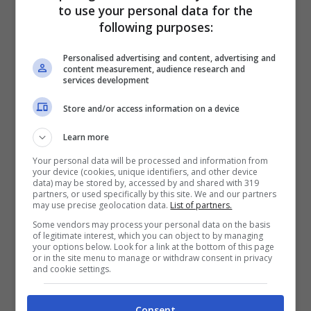
to use your personal data for the
following purposes:
Sono i colleghi di
Sky Sport
a riportare
le
Personalised advertising and content, advertising and
content measurement, audience research and
ultime di formazione di Cremonese-Milan,
services development
con Leao che sarebbe dunque delegato in
Store and/or access information on a device
panchina.
Learn more
Your personal data will be processed and information from
Una scelta ben precisa, presa da parte del
your device (cookies, unique identifiers, and other device
data) may be stored by, accessed by and shared with 319
tecnico dei rossoneri, che andrà verso
partners, or used specifically by this site. We and our partners
may use precise geolocation data.
List of partners.
un’altra soluzione per l’attacco. Una scelta
Some vendors may process your personal data on the basis
of legitimate interest, which you can object to by managing
“a sorpresa”, considerando quelle che
your options below. Look for a link at the bottom of this page
or in the site menu to manage or withdraw consent in privacy
saranno già le assenze pesantissime di
and cookie settings.
Giroud e Theo Hernandez nella formazione
titolare del Milan, a causa della squalifica
Consent