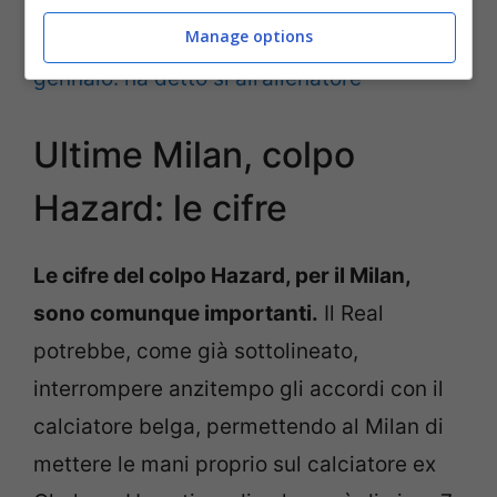
Manage options
LEGGI ANCHE >>>
Hazard in Serie A a
gennaio: ha detto sì all’allenatore
Ultime Milan, colpo
Hazard: le cifre
Le cifre del colpo Hazard, per il Milan,
sono comunque importanti.
Il Real
potrebbe, come già sottolineato,
interrompere anzitempo gli accordi con il
calciatore belga, permettendo al Milan di
mettere le mani proprio sul calciatore ex