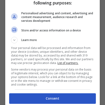
following purposes:
Personalised advertising and content, advertising and
content measurement, audience research and
services development
Sono i colleghi di
Fichajes.com
a riportare
Store and/or access information on a device
le ultime notizie di calciomercato in casa
Learn more
Milan, perché Eden Hazard è l’obiettivo di
Your personal data will be processed and information from
Paolo Maldini.
Lo diventa grazie alla
your device (cookies, unique identifiers, and other device
data) may be stored by, accessed by and shared with 319
buonuscita che gli concederebbe il Real
partners, or used specifically by this site. We and our partners
may use precise geolocation data.
List of partners.
Madrid, nelle intenzioni di Carlo Ancelotti.
Some vendors may process your personal data on the basis
of legitimate interest, which you can object to by managing
Gran parte dello stipendio che verrebbe
your options below. Look for a link at the bottom of this page
or in the site menu to manage or withdraw consent in privacy
dunque pagato dal Real, permettendo così
and cookie settings.
al Milan di stipulare un contratto con
Consent
ingaggio importante.