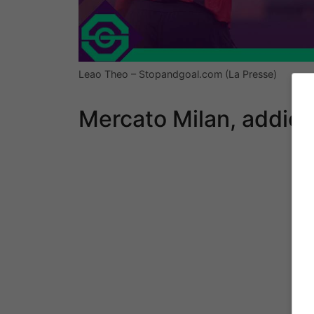
Leao Theo – Stopandgoal.com (La Presse)
Mercato Milan, addio L