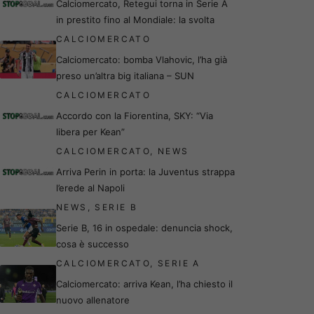
Calciomercato, Retegui torna in Serie A
in prestito fino al Mondiale: la svolta
CALCIOMERCATO
Calciomercato: bomba Vlahovic, l’ha già
preso un’altra big italiana – SUN
CALCIOMERCATO
Accordo con la Fiorentina, SKY: “Via
libera per Kean”
CALCIOMERCATO
,
NEWS
Arriva Perin in porta: la Juventus strappa
l’erede al Napoli
NEWS
,
SERIE B
Serie B, 16 in ospedale: denuncia shock,
cosa è successo
CALCIOMERCATO
,
SERIE A
Calciomercato: arriva Kean, l’ha chiesto il
nuovo allenatore