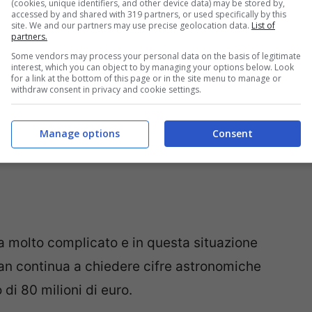
(cookies, unique identifiers, and other device data) may be stored by,
nvinti di volerlo.
accessed by and shared with 319 partners, or used specifically by this
site. We and our partners may use precise geolocation data.
List of
partners.
Some vendors may process your personal data on the basis of legitimate
interest, which you can object to by managing your options below. Look
for a link at the bottom of this page or in the site menu to manage or
withdraw consent in privacy and cookie settings.
Manage options
Consent
ra molto complicato e in questa situazione
ilan continua a chiedere cifre astronomiche
 di 80 milioni di euro.