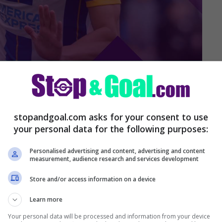
La Presse)
Leao verso il Chelsea:
stopandgoal.com asks for your consent to use
your personal data for the following purposes:
Personalised advertising and content, advertising and content
measurement, audience research and services development
dal Milan in estate e ora può riprovarci. Il
Store and/or access information on a device
rosa di Stefano Pioli ma i Blues hanno provato
e anche sulla fascia sinistra. Ora che il
Learn more
ue ha permesso di visionare Leao anche da
Your personal data will be processed and information from your device