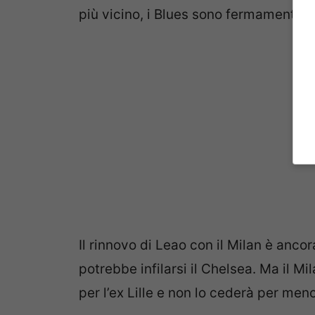
più vicino, i Blues sono fermamente co
Il rinnovo di Leao con il Milan è anco
potrebbe infilarsi il Chelsea. Ma il M
per l’ex Lille e non lo cederà per meno