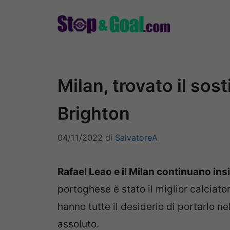
Vai
al
contenuto
Milan, trovato il sost
Brighton
04/11/2022
di
SalvatoreA
Rafael Leao e il Milan continuano in
portoghese è stato il miglior calciato
hanno tutte il desiderio di portarlo ne
assoluto.