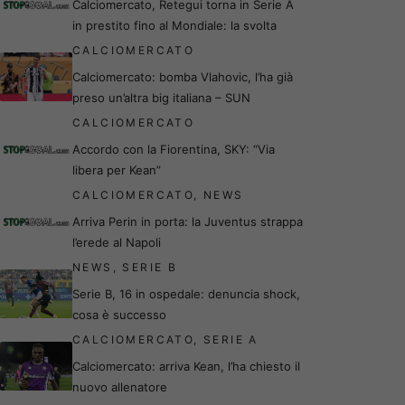
Calciomercato, Retegui torna in Serie A
in prestito fino al Mondiale: la svolta
CALCIOMERCATO
Calciomercato: bomba Vlahovic, l’ha già
preso un’altra big italiana – SUN
CALCIOMERCATO
Accordo con la Fiorentina, SKY: “Via
libera per Kean”
CALCIOMERCATO
,
NEWS
Arriva Perin in porta: la Juventus strappa
l’erede al Napoli
NEWS
,
SERIE B
Serie B, 16 in ospedale: denuncia shock,
cosa è successo
CALCIOMERCATO
,
SERIE A
Calciomercato: arriva Kean, l’ha chiesto il
nuovo allenatore