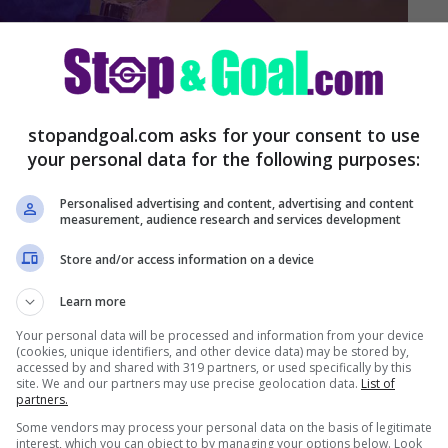
(La Presse)
orginho: la notizia
stopandgoal.com asks for your consent to use
your personal data for the following purposes:
Personalised advertising and content, advertising and content
measurement, audience research and services development
Store and/or access information on a device
Learn more
Your personal data will be processed and information from your device
(cookies, unique identifiers, and other device data) may be stored by,
accessed by and shared with 319 partners, or used specifically by this
site. We and our partners may use precise geolocation data.
List of
partners.
Some vendors may process your personal data on the basis of legitimate
interest, which you can object to by managing your options below. Look