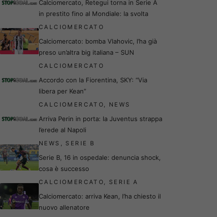
Calciomercato, Retegui torna in Serie A
in prestito fino al Mondiale: la svolta
CALCIOMERCATO
Calciomercato: bomba Vlahovic, l’ha già
preso un’altra big italiana – SUN
CALCIOMERCATO
Accordo con la Fiorentina, SKY: “Via
libera per Kean”
CALCIOMERCATO
,
NEWS
Arriva Perin in porta: la Juventus strappa
l’erede al Napoli
NEWS
,
SERIE B
Serie B, 16 in ospedale: denuncia shock,
cosa è successo
CALCIOMERCATO
,
SERIE A
Calciomercato: arriva Kean, l’ha chiesto il
nuovo allenatore