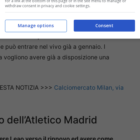
for a link at the bottom of this page or in the site menu to manage or
withdraw consent in privacy and cookie settings.
o peggiore ovvero all’
addio nel prossimo
Manage options
Consent
aldini vuole portare al Milan Carrasco
e può entrare nel vivo già a gennaio. I
lga vogliono avere già a disposizione una
ESTA NOTIZIA >>>
Calciomercato Milan, via
 dell’Atletico Madrid
ngere Leao verso il rinnovo ed avere come