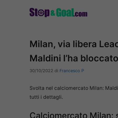
Vai
al
contenuto
Milan, via libera Lea
Maldini l’ha bloccat
30/10/2022
di
Francesco P
Svolta nel calciomercato Milan: Maldin
tutti i dettagli.
Calciomercato Milan: s