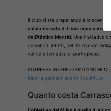
Il club si sta preparando allo scenari
calciomercato di Leao: ecco perché M
dell’Atletico Madrid.
Una trattativa ch
rossoneri, infatti, con l’arrivo del be
valida alternativa al portoghese.
POTREBBE INTERESSARTI ANCHE QU
Kjaer a gennaio: scelto il sostituto
Quanto costa Carrasco
L’obiettivo del Milan è quello di spi