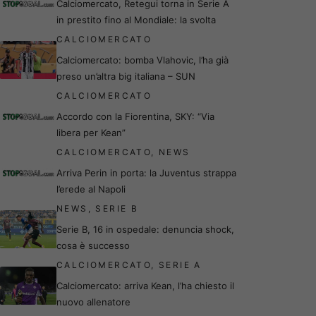
Calciomercato, Retegui torna in Serie A
in prestito fino al Mondiale: la svolta
CALCIOMERCATO
Calciomercato: bomba Vlahovic, l’ha già
preso un’altra big italiana – SUN
CALCIOMERCATO
Accordo con la Fiorentina, SKY: “Via
libera per Kean”
CALCIOMERCATO
,
NEWS
Arriva Perin in porta: la Juventus strappa
l’erede al Napoli
NEWS
,
SERIE B
Serie B, 16 in ospedale: denuncia shock,
cosa è successo
CALCIOMERCATO
,
SERIE A
Calciomercato: arriva Kean, l’ha chiesto il
nuovo allenatore