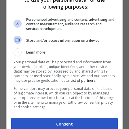
following purposes:
Nelle ultime ore sembrerebbe che Simon
Personalised advertising and content, advertising and
Kjaer possa salutare i rossoneri a gennaio
content measurement, audience research and
services development
per tornare a giocare con continuità
Store and/or access information on a device
altrove. Problema che Maldini e Massara
sarebbero pronti subito a risolvere visto
Learn more
che già da tempo in via Aldo Rossi c’è un
Your personal data will be processed and information from
your device (cookies, unique identifiers, and other device
difensore che ha stregato la dirigenza e
data) may be stored by, accessed by and shared with 319
partners, or used specifically by this site. We and our partners
may use precise geolocation data.
List of partners.
tutti gli addetti ai lavori.
Some vendors may process your personal data on the basis
of legitimate interest, which you can object to by managing
your options below. Look for a link at the bottom of this page
Stando a quanto riportato da Santi Aouna
or in the site menu to manage or withdraw consent in privacy
and cookie settings.
di
footmercato
sul proprio profilo Twitter,
il
Milan è infatti sempre più disposto a
Consent
forzare la mano con lo spezia per portare