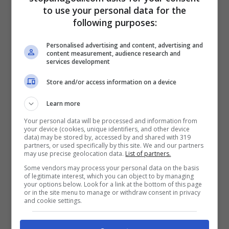
Milan, perché David è un obiettivo di
to use your personal data for the
Maldini.
following purposes:
Personalised advertising and content, advertising and
Come riportano dalla Spagna, infatti,
content measurement, audience research and
services development
figura anche il nome del Milan tra le
Store and/or access information on a device
pretendenti dell’asso canadese che lo ha
Learn more
già comunicato al Lille: vuole giocare la
Your personal data will be processed and information from
Champions League. Competizione che,
your device (cookies, unique identifiers, and other device
data) may be stored by, accessed by and shared with 319
almeno per il momento, il club transalpino
partners, or used specifically by this site. We and our partners
may use precise geolocation data.
List of partners.
non può permettergli e non è il PSG ad
Some vendors may process your personal data on the basis
andare su di lui, sarà un club straniero
of legitimate interest, which you can object to by managing
your options below. Look for a link at the bottom of this page
rispetto a quello francese. Il Milan è in
or in the site menu to manage or withdraw consent in privacy
and cookie settings.
lizza, a caccia di un centravanti da tali
caratteristiche, esplosivo come Rafael