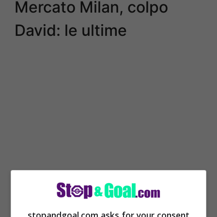
Mercato Milan, colpo
David: le ultime
Sono i colleghi del
Daily Mail
a riportare
le
ultime notizie di calciomercato in casa
stopandgoal.com asks for your consent