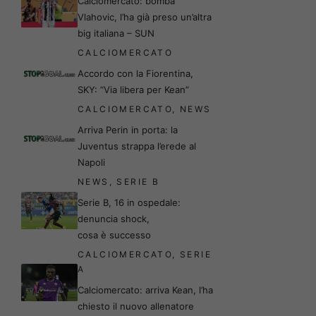
Calciomercato: bomba
Vlahovic, l’ha già preso un’altra
big italiana – SUN
CALCIOMERCATO
Accordo con la Fiorentina,
SKY: “Via libera per Kean”
CALCIOMERCATO
,
NEWS
Arriva Perin in porta: la
Juventus strappa l’erede al
Napoli
NEWS
,
SERIE B
Serie B, 16 in ospedale:
denuncia shock,
cosa è successo
CALCIOMERCATO
,
SERIE
A
Calciomercato: arriva Kean, l’ha
chiesto il nuovo allenatore