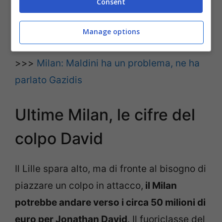
Consent
Leao.
Manage options
POTREBBE INTERESSARTI ANCHE
>>>
Milan: Maldini ha un problema, ne ha
parlato Gazidis
Ultime Milan, le cifre del
colpo David
Il Lille spara alto, ma di fronte al bisogno di
piazzare un colpo in attacco,
il Milan
potrebbe andare verso i circa 50 milioni di
euro per Jonathan David
. Il fuoriclasse del