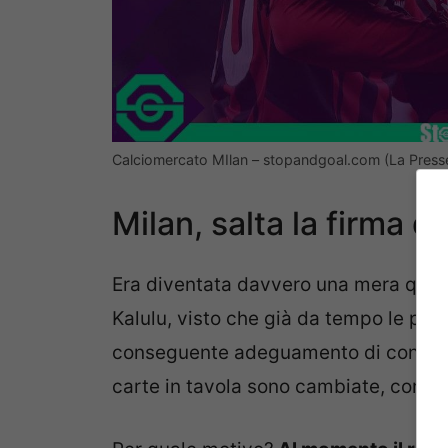
Calciomercato MIlan – stopandgoal.com (La Press
Milan, salta la firma di
Era diventata davvero una mera questio
Kalulu, visto che già da tempo le part
conseguente adeguamento di contrato 
carte in tavola sono cambiate, con il