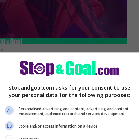
e)
 Kalulu: il motivo
stopandgoal.com asks for your consent to use
ne di inchiostro quella tra il Milan e Pierre
your personal data for the following purposes:
i avevano trovato l’accordo per il rinnovo e
del francese con i rossoneri. Ora però le
Personalised advertising and content, advertising and content
measurement, audience research and services development
 rinnovo che sembra essere saltato.
Store and/or access information on a device