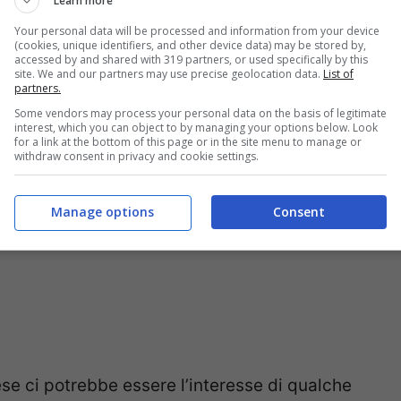
vo di Kalulu con il Milan è saltato perchè il
Learn more
athan Barnett dell’agenzia Stellar, lasciando
Your personal data will be processed and information from your device
(cookies, unique identifiers, and other device data) may be stored by,
accessed by and shared with 319 partners, or used specifically by this
 inizialmente negoziato e trovato l’accordo
site. We and our partners may use precise geolocation data.
List of
partners.
Some vendors may process your personal data on the basis of legitimate
interest, which you can object to by managing your options below. Look
for a link at the bottom of this page or in the site menu to manage or
withdraw consent in privacy and cookie settings.
Manage options
Consent
ese ci potrebbe essere l’interesse di qualche