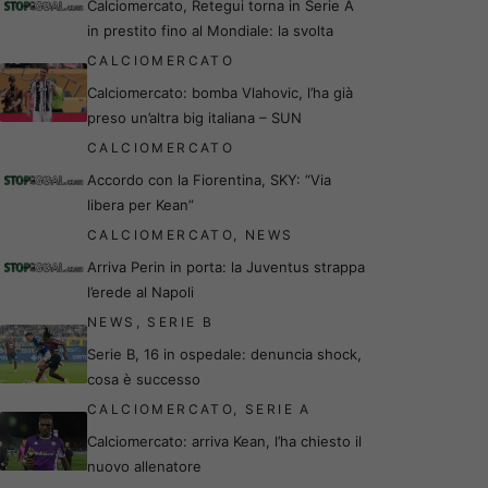
Calciomercato, Retegui torna in Serie A
in prestito fino al Mondiale: la svolta
CALCIOMERCATO
Calciomercato: bomba Vlahovic, l’ha già
preso un’altra big italiana – SUN
CALCIOMERCATO
Accordo con la Fiorentina, SKY: “Via
libera per Kean”
CALCIOMERCATO
,
NEWS
Arriva Perin in porta: la Juventus strappa
l’erede al Napoli
NEWS
,
SERIE B
Serie B, 16 in ospedale: denuncia shock,
cosa è successo
CALCIOMERCATO
,
SERIE A
Calciomercato: arriva Kean, l’ha chiesto il
nuovo allenatore