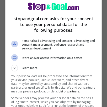
stopandgoal.com asks for your consent
to use your personal data for the
C’entra proprio l’ex
moglie di De Paul nel
following purposes:
suo futuro al Mondiale con l’Argentina
.
Personalised advertising and content, advertising and
content measurement, audience research and
Perché la donna, Camila Homs, ha
services development
denunciato il calciatore dell’Atletico Madrid
Store and/or access information on a device
che spera di poter andar a giocare il
Learn more
prossimo Mondiale con la Seleccion. Il
Your personal data will be processed and information from
motivo della possibile assenza del
your device (cookies, unique identifiers, and other device
data) may be stored by, accessed by and shared with 319
giocatore è chiaro, per via della legge che
partners, or used specifically by this site. We and our partners
may use precise geolocation data.
List of partners.
c’è nel paese arabo.
Some vendors may process your personal data on the basis
of legitimate interest, which you can object to by managing
your options below. Look for a link at the bottom of this page