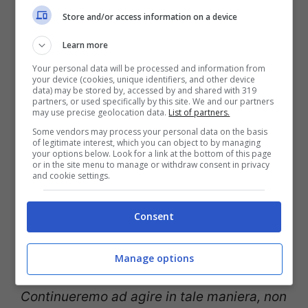
di cui due di Serie B, uno addirittura da
Store and/or access information on a device
neopromossi dalla Serie C. Gli arbitri della
Learn more
serie cadetta, sono gli stessi della Serie A
Your personal data will be processed and information from
your device (cookies, unique identifiers, and other device
e con molti di loro, in questi anni, abbiamo
data) may be stored by, accessed by and shared with 319
partners, or used specifically by this site. We and our partners
instaurato un rapporto di massimo rispetto
may use precise geolocation data.
List of partners.
e totale collaborazione. Ci siamo sempre
Some vendors may process your personal data on the basis
of legitimate interest, which you can object to by managing
your options below. Look for a link at the bottom of this page
confrontati, talvolta in modo acceso, con i
or in the site menu to manage or withdraw consent in privacy
and cookie settings.
vertici arbitrali, ma lo abbiamo fatto
utilizzando i canali istituzionali e le forme
Consent
consentite dal regolamento. Più di una
volta le regole e le “prassi” sono cambiate
Manage options
grazie a criticità sollevate da noi.
Continueremo ad agire in tale maniera, non