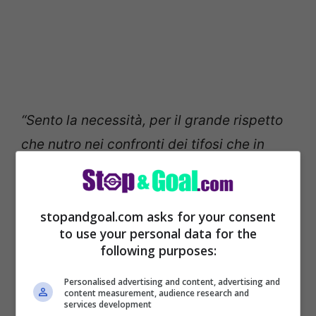
“Sento la necessità, per il grande rispetto
che nutro nei confronti dei tifosi che in
queste ore mi stanno chiedendo perché
non abbia alzato i toni rispetto a quello che
stopandgoal.com asks for your consent
è accaduto ieri, di dare una spiegazione
to use your personal data for the
sulla linea adottata da me e dalla società.
following purposes:
Personalised advertising and content, advertising and
Sono presidente del Lecce dal 2017, in
content measurement, audience research and
services development
questi 5 anni abbiamo vinto 3 campionati,