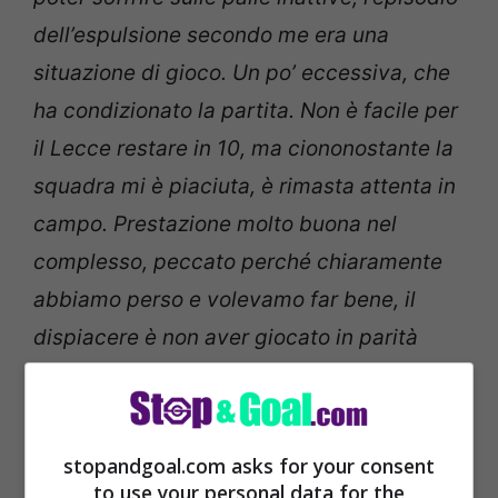
dell’espulsione secondo me era una
situazione di gioco. Un po’ eccessiva, che
ha condizionato la partita. Non è facile per
il Lecce restare in 10, ma ciononostante la
squadra mi è piaciuta, è rimasta attenta in
campo. Prestazione molto buona nel
complesso, peccato perché chiaramente
abbiamo perso e volevamo far bene, il
dispiacere è non aver giocato in parità
numerica”.
stopandgoal.com asks for your consent
to use your personal data for the