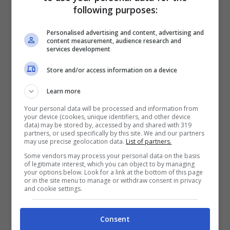
following purposes:
Personalised advertising and content, advertising and
content measurement, audience research and
services development
Store and/or access information on a device
Learn more
Your personal data will be processed and information from
Tutte le news sul
calciomercato italiano
e
your device (cookies, unique identifiers, and other device
data) may be stored by, accessed by and shared with 319
non solo:
CLICCA QUI
partners, or used specifically by this site. We and our partners
may use precise geolocation data.
List of partners.
Some vendors may process your personal data on the basis
of legitimate interest, which you can object to by managing
your options below. Look for a link at the bottom of this page
or in the site menu to manage or withdraw consent in privacy
and cookie settings.
Consent