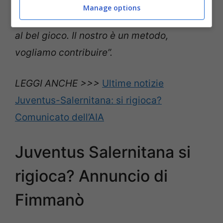
futuro e guardiamo alla bontà del nostro
Manage options
progetto. I risultati saranno consequenziali
al bel gioco. Il nostro è un metodo,
vogliamo contribuire”.
LEGGI ANCHE >>>
Ultime notizie
Juventus-Salernitana: si rigioca?
Comunicato dell’AIA
Juventus Salernitana si
rigioca? Annuncio di
Fimmanò