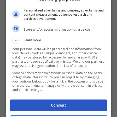
Personalised advertising and content, advertising and
content measurement, audience research and
services development
Store and/or access information on a device
Learn more
Your personal data will be processed and information from
your device (cookies, unique identifiers, and other device
data) may be stored by, accessed by and shared with 319
partners, or used specifically by this site. We and our partners
Rammarico Salernitana?
“Sono uscito con
may use precise geolocation data.
List of partners.
rammarico anche da tante altre gare, già
Some vendors may process your personal data on the basis
of legitimate interest, which you can object to by managing
your options below. Look for a link at the bottom of this page
contro Roma e Udinese per esempio.
or in the site menu to manage or withdraw consent in privacy
and cookie settings.
Senza aver rubato nulla, potremmo avere
6-7 punti in più per il nostro
Consent
atteggiamento. Noi però guardiamo al