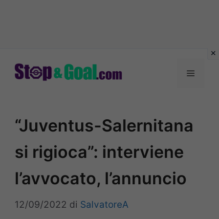
Vai
al
Menu
contenuto
“Juventus-Salernitana
si rigioca”: interviene
l’avvocato, l’annuncio
12/09/2022
di
SalvatoreA