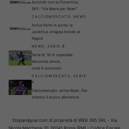
Accordo con la Fiorentina,
SKY: “Via libera per Kean”
CALCIOMERCATO
,
NEWS
Arriva Perin in porta: la
Juventus strappa l’erede al
Napoli
NEWS
,
SERIE B
Serie B, 16 in ospedale:
denuncia shock,
cosa è successo
CALCIOMERCATO
,
SERIE
A
Calciomercato: arriva Kean, l’ha
chiesto il nuovo allenatore
Stopandgoal.com di proprietà di WEB 365 SRL - Via
Nicola Marchese 10, 00141 Roma (RM) - Codice Fiscale