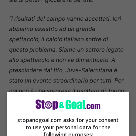
“I risultati del campo vanno accettati. Ieri
abbiamo assistito ad un grande
spettacolo, il calcio italiano soffre di
questo problema. Siamo un settore legato
allo spettacolo e non va dimenticato. A
prescindere dal tifo, Juve-Salernitana è
stato un evento straordinario per tutti. Per
noi non è una sorpresa il risultato di Torino:
sappiamo di cosa sia capace questa
squadra”.
stopandgoal.com asks for your consent
to use your personal data for the
following purposes: