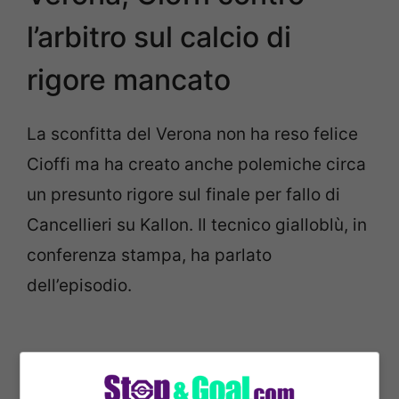
l’arbitro sul calcio di
rigore mancato
La sconfitta del Verona non ha reso felice
Cioffi ma ha creato anche polemiche circa
un presunto rigore sul finale per fallo di
Cancellieri su Kallon. Il tecnico gialloblù, in
conferenza stampa, ha parlato
dell’episodio.