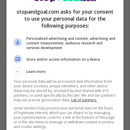
stopandgoal.com asks for your consent
to use your personal data for the
following purposes:
Personalised advertising and content, advertising and
content measurement, audience research and
services development
Il Verona ha tirato poco, perché?
Store and/or access information on a device
“
Abbiamo avuto la palla gol con Ilic,
Learn more
potevamo parlare di un’altra partita. E poi
Your personal data will be processed and information from
your device (cookies, unique identifiers, and other device
l’episodio da rigore che non è stato
data) may be stored by, accessed by and shared with 319
partners, or used specifically by this site. We and our partners
fischiato e non ho capito perché non si è
may use precise geolocation data.
List of partners.
andati nemmeno al VAR”
.
Some vendors may process your personal data on the basis
of legitimate interest, which you can object to by managing
your options below. Look for a link at the bottom of this page
or in the site menu to manage or withdraw consent in privacy
Doig che margini di miglioramento ha?
“
Il
and cookie settings.