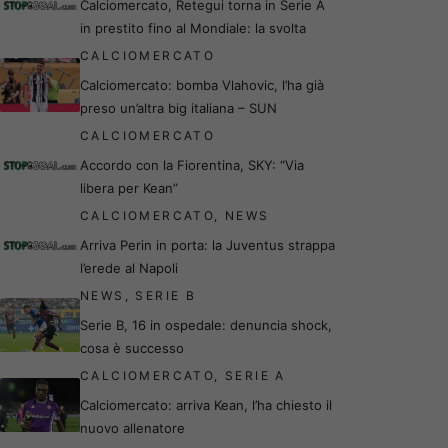
Calciomercato, Retegui torna in Serie A
in prestito fino al Mondiale: la svolta
CALCIOMERCATO
Calciomercato: bomba Vlahovic, l’ha già
preso un’altra big italiana – SUN
CALCIOMERCATO
Accordo con la Fiorentina, SKY: “Via
libera per Kean”
CALCIOMERCATO
,
NEWS
Arriva Perin in porta: la Juventus strappa
l’erede al Napoli
NEWS
,
SERIE B
Serie B, 16 in ospedale: denuncia shock,
cosa è successo
CALCIOMERCATO
,
SERIE A
Calciomercato: arriva Kean, l’ha chiesto il
nuovo allenatore