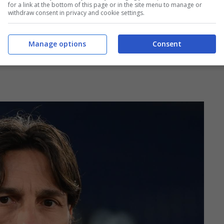
for a link at the bottom of this page or in the site menu to manage or
withdraw consent in privacy and cookie settings.
Manage options
Consent