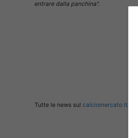
entrare dalla panchina”.
Tutte le news sul
calciomercato itali