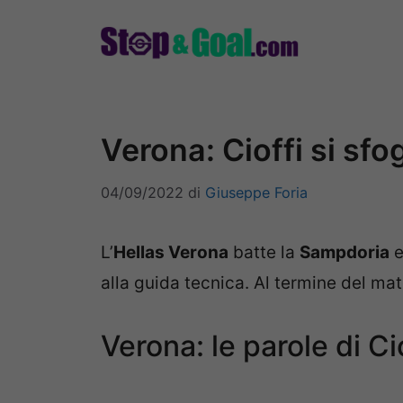
Vai
al
contenuto
Verona: Cioffi si sfo
04/09/2022
di
Giuseppe Foria
L’
Hellas Verona
batte la
Sampdoria
e
alla guida tecnica. Al termine del mat
Verona: le parole di Ci