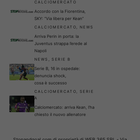
CALCIOMERCATO
Accordo con la Fiorentina,
SKY: “Via libera per Kean”
CALCIOMERCATO
,
NEWS
Arriva Perin in porta: la
Juventus strappa l’erede al
Napoli
NEWS
,
SERIE B
Serie B, 16 in ospedale:
denuncia shock,
cosa è successo
CALCIOMERCATO
,
SERIE
A
Calciomercato: arriva Kean, l’ha
chiesto il nuovo allenatore
Stopandgoal.com di proprietà di WEB 365 SRL - Via