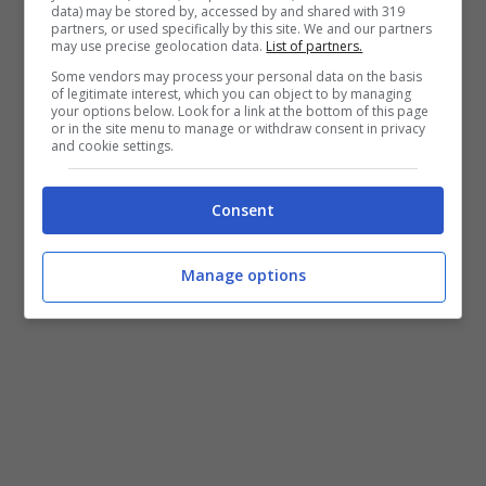
data) may be stored by, accessed by and shared with 319
Zaccagni.
All
. Sarri.
partners, or used specifically by this site. We and our partners
may use precise geolocation data.
List of partners.
Some vendors may process your personal data on the basis
of legitimate interest, which you can object to by managing
your options below. Look for a link at the bottom of this page
or in the site menu to manage or withdraw consent in privacy
and cookie settings.
Consent
Manage options