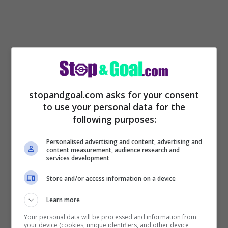
stopandgoal.com asks for your consent
to use your personal data for the
following purposes:
Lazio Verona, le formazioni
Personalised advertising and content, advertising and
ufficiali
content measurement, audience research and
services development
Store and/or access information on a device
LAZIO (4-3-3)
– Provedel; Lazzari, Patric,
Learn more
Casale, Marusic; Milinkovic, Marcos
Your personal data will be processed and information from
Antonio, Basic; Felipe Anderson, Immobile,
your device (cookies, unique identifiers, and other device