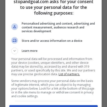
stopandgoal.com asks for your consent
2020-2021 ha registrato un rossi di 210
to use your personal data for the
milioni persi e ora un altro bilancio in
following purposes:
profondo rosso per la Juve. Come riportato
Personalised advertising and content, advertising and
content measurement, audience research and
da
La Gazzetta dello Sport
, l’esercizio
services development
2021-22 ha chiuso con un
deficit di circa
Store and/or access information on a device
250 milioni per la Juventus
. Il dato non è
Learn more
ufficiale: sarà il consiglio
Your personal data will be processed and information from
d’amministrazione della Juve a svelare il
your device (cookies, unique identifiers, and other device
data) may be stored by, accessed by and shared with 319
tutto nella riunione prevista tra il 16 e il 23
partners, or used specifically by this site. We and our partners
may use precise geolocation data.
List of partners.
settembre.
Some vendors may process your personal data on the basis
of legitimate interest, which you can object to by managing
your options below. Look for a link at the bottom of this page
L’aumento di capitale di 400 milioni a
or in the site menu to manage or withdraw consent in privacy
and cookie settings.
dicembre 2021, dopo l’aumento