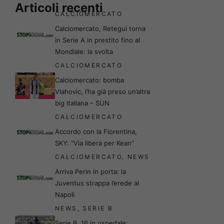
Articoli recenti
CALCIOMERCATO
Calciomercato, Retegui torna
in Serie A in prestito fino al
Mondiale: la svolta
CALCIOMERCATO
Calciomercato: bomba
Vlahovic, l’ha già preso un’altra
big italiana – SUN
CALCIOMERCATO
Accordo con la Fiorentina,
SKY: “Via libera per Kean”
CALCIOMERCATO
,
NEWS
Arriva Perin in porta: la
Juventus strappa l’erede al
Napoli
NEWS
,
SERIE B
Serie B, 16 in ospedale: