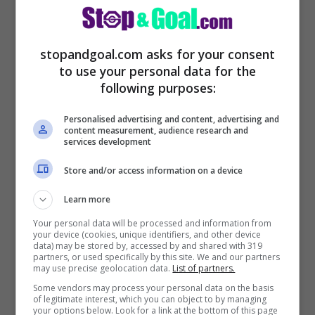
stopandgoal.com asks for your consent
to use your personal data for the
following purposes:
Personalised advertising and content, advertising and
content measurement, audience research and
services development
Come riportato dal
CalcioMercato.com
,
Store and/or access information on a device
il
Galatasaray è interessato ad acquistare
James Rodriguez
durante quest’ultimo
Learn more
periodo di possibili trasferimenti per il
Your personal data will be processed and information from
your device (cookies, unique identifiers, and other device
campionato turco. La chiusura del mercato
data) may be stored by, accessed by and shared with 319
partners, or used specifically by this site. We and our partners
si avvicina e il giocatore, approdato in
may use precise geolocation data.
List of partners.
Some vendors may process your personal data on the basis
Qatar nei mesi scorsi, ha l’intenzione di
of legitimate interest, which you can object to by managing
your options below. Look for a link at the bottom of this page