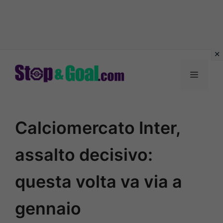
Vai
al
Menu
contenuto
Calciomercato Inter,
assalto decisivo:
questa volta va via a
gennaio