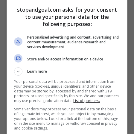
centrocampisti di livello importante.
stopandgoal.com asks for your consent
to use your personal data for the
following purposes:
Personalised advertising and content, advertising and
content measurement, audience research and
services development
Store and/or access information on a device
Learn more
Your personal data will be processed and information from
your device (cookies, unique identifiers, and other device
data) may be stored by, accessed by and shared with 319
partners, or used specifically by this site. We and our partners
may use precise geolocation data.
List of partners.
Secondo quanto riferito da
Liverpool Echo
,
Some vendors may process your personal data on the basis
il Liverpool a gennaio tornerà a bussare
of legitimate interest, which you can object to by managing
your options below. Look for a link at the bottom of this page
alla porta dell’Inter per Nicolò Barella
. Il
or in the site menu to manage or withdraw consent in privacy
and cookie settings.