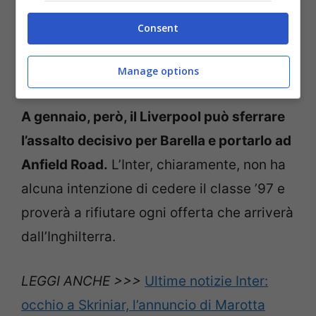
tecnico tedesco stima moltissimo il
centrocampista italiano e lo avrebbe già
Consent
voluto con sé nell’estate del 2021 e anche
Manage options
nei mesi scorsi ci ha provato.
A gennaio, però, il Liverpool può sferrare
l’assalto decisivo per Barella e portarlo ad
Anfield Road.
L’Inter, chiaramente, non ha
alcuna intenzione di cedere il classe ’97 e
proverà a rifiutare ogni offerta che arriverà
dall’Inghilterra.
LEGGI ANCHE >>>
Ultime notizie Inter:
occhio a Skriniar, l’annuncio di Marotta