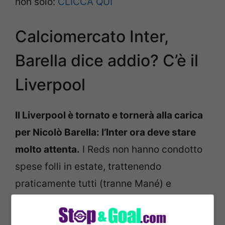
non solo:
CLICCA QUI
Calciomercato Inter,
Barella dice addio? C’è il
Liverpool
Il Liverpool è tornato e tornerà alla carica
per Nicolò Barella: l’Inter ora deve stare
molto attenta.
I Reds non hanno condotto
spese folli in estate, trattenendo
praticamente tutti (tranne Mané) e
acquistando Nunez, Arthur e Fabio
Carvalho ma Klopp ha chiesto nuovi