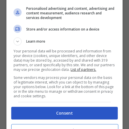
Personalised advertising and content, advertising and
content measurement, audience research and
services development
Store and/or access information on a device
Learn more
Infatti, come raccontato da
Sky Sport
,
Your personal data will be processed and information from
your device (cookies, unique identifiers, and other device
Lukaku è volato in Belgio per proseguire
data) may be stored by, accessed by and shared with 319
partners, or used specifically by this site. We and our partners
le cure
. Un viaggio deciso in accordo con
may use precise geolocation data.
List of partners.
lo staff sanitario nerazzurro.
Some vendors may process your personal data on the basis
of legitimate interest, which you can object to by managing
your options below. Look for a link at the bottom of this page
or in the site menu to manage or withdraw consent in privacy
POTREBBE INTERESSARTI ANCHE >>>
and cookie settings.
Calciomercato Inter: annuncio Galtier su
Consent
Skriniar