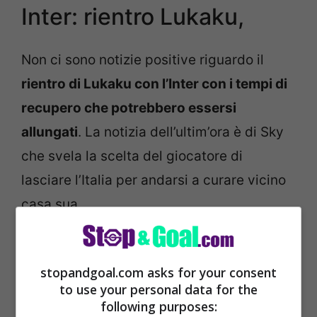
Inter: rientro Lukaku,
Non ci sono notizie positive riguardo il
rientro di Lukaku con l’Inter con i tempi di
recupero che potrebbero essersi
allungati
. La notizia dell’ultim’ora è di Sky
che svela la scelta del giocatore di
lasciare l’Italia per andarsi a curare vicino
casa sua.
stopandgoal.com asks for your consent
to use your personal data for the
following purposes: