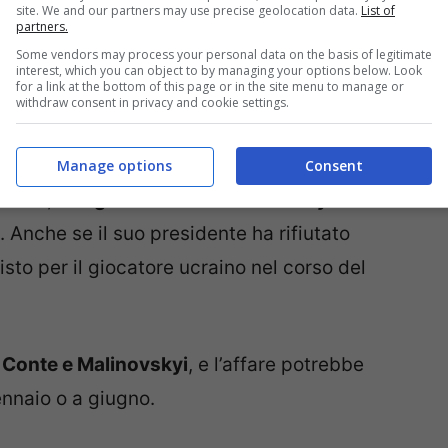
site. We and our partners may use precise geolocation data.
List of
partners.
Some vendors may process your personal data on the basis of legitimate
interest, which you can object to by managing your options below. Look
for a link at the bottom of this page or in the site menu to manage or
withdraw consent in privacy and cookie settings.
Manage options
Consent
 Roma,
il sogno di Ruslan Malinovskyi
. Anche se il suo presidente ha rifiutato
uisto per il giocatore ucraino nel corso del
i Conte e Malinovskyi
, e l’affare potrebbe
nnaio o a giugno.