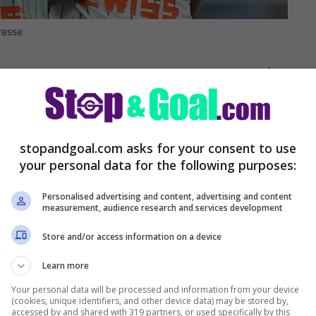
resse
vskyi al Tottenham: si può
stopandgoal.com asks for your consent to use
ski dell’Atalanta ha avuto, sul mercato,
your personal data for the following purposes:
Marsiglia fino al Tottenham, il giocatore ha
Personalised advertising and content, advertising and content
a. A bloccare tutto è stato il club neroazzurro
measurement, audience research and services development
iso di non privarsi del giocatore 29enne.
Store and/or access information on a device
Learn more
Your personal data will be processed and information from your device
(cookies, unique identifiers, and other device data) may be stored by,
accessed by and shared with 319 partners, or used specifically by this