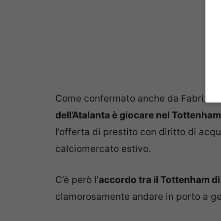
Come confermato anche da Fabrizio
dell’Atalanta è giocare nel Tottenham
l’offerta di prestito con diritto di acq
calciomercato estivo.
C’è però l’
accordo tra il Tottenham d
clamorosamente andare in porto a ge