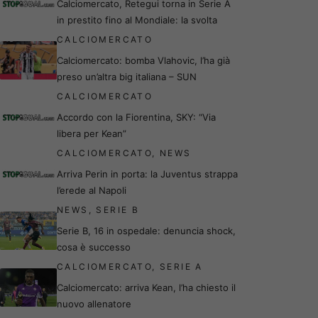
Calciomercato, Retegui torna in Serie A
in prestito fino al Mondiale: la svolta
CALCIOMERCATO
Calciomercato: bomba Vlahovic, l’ha già
preso un’altra big italiana – SUN
CALCIOMERCATO
Accordo con la Fiorentina, SKY: “Via
libera per Kean”
CALCIOMERCATO
,
NEWS
Arriva Perin in porta: la Juventus strappa
l’erede al Napoli
NEWS
,
SERIE B
Serie B, 16 in ospedale: denuncia shock,
cosa è successo
CALCIOMERCATO
,
SERIE A
Calciomercato: arriva Kean, l’ha chiesto il
nuovo allenatore