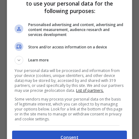
to use your personal data for the
Sport Deutschland
che riportano
l’ultima
following purposes:
notizia di calciomercato legata al ritorno
Personalised advertising and content, advertising and
di Timo Werner al Lipsia.
Notizia che
content measurement, audience research and
services development
cambia così gli scenari anche in Serie A,
Store and/or access information on a device
considerando quelli che erano stati i
rumors sull’occasione per un gran colpo in
Learn more
attacco, in quella che era diventata una
Your personal data will be processed and information from
your device (cookies, unique identifiers, and other device
svalutazione di mercato importante.
data) may be stored by, accessed by and shared with 319
partners, or used specifically by this site. We and our partners
may use precise geolocation data.
List of partners.
Some vendors may process your personal data on the basis
LEGGI ANCHE >>>
Inter: il Chelsea compra
of legitimate interest, which you can object to by managing
your options below. Look for a link at the bottom of this page
il difensore, scambio con Werner
or in the site menu to manage or withdraw consent in privacy
and cookie settings.
Niente Juventus dunque e niente Serie A
Consent