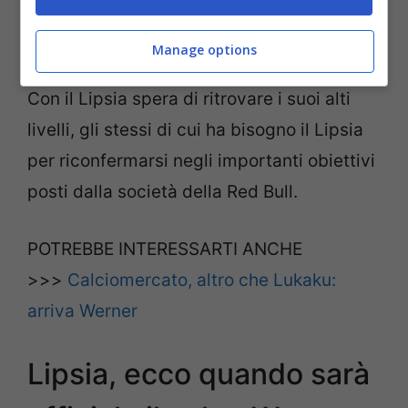
per l’attaccante tedesco, che dopo
l’esperienza vissuta in Inghilterra e non
Manage options
secondo le aspettative, farà ritorno a casa.
Con il Lipsia spera di ritrovare i suoi alti
livelli, gli stessi di cui ha bisogno il Lipsia
per riconfermarsi negli importanti obiettivi
posti dalla società della Red Bull.
POTREBBE INTERESSARTI ANCHE
>>>
Calciomercato, altro che Lukaku:
arriva Werner
Lipsia, ecco quando sarà