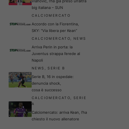
Vlahovic, l’ha già preso un’altra
big italiana – SUN
CALCIOMERCATO
Accordo con la Fiorentina,
SKY: “Via libera per Kean”
CALCIOMERCATO
,
NEWS
Arriva Perin in porta: la
Juventus strappa l’erede al
Napoli
NEWS
,
SERIE B
Serie B, 16 in ospedale:
denuncia shock,
cosa è successo
CALCIOMERCATO
,
SERIE
A
Calciomercato: arriva Kean, l’ha
chiesto il nuovo allenatore