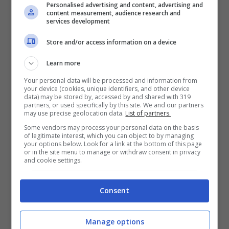
Personalised advertising and content, advertising and
content measurement, audience research and
mossa di calciatore e società che
services development
potrebbero decidere di interrompere
Store and/or access information on a device
anzitempo il loro rapporto. Il contratto del
Learn more
giocatore giapponese scadrà nel 2024 e al
Your personal data will be processed and information from
momento non si parla di rinnovo o di un
your device (cookies, unique identifiers, and other device
data) may be stored by, accessed by and shared with 319
ritocco dell’ingaggio.
partners, or used specifically by this site. We and our partners
may use precise geolocation data.
List of partners.
Some vendors may process your personal data on the basis
Nelle ultime ore è spuntata fuori
l’Atalanta
of legitimate interest, which you can object to by managing
your options below. Look for a link at the bottom of this page
per Minamino del Liverpool.
Il club
or in the site menu to manage or withdraw consent in privacy
and cookie settings.
bergamasco è interessata al 27enne
giapponese che, nell’ultima stagione ha
Consent
giocato 24 partite con 10 gol.
Manage options