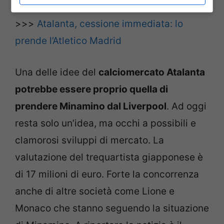
POTREBBE INTERESSARTI ANCHE
>>>
Atalanta, cessione immediata: lo
prende l’Atletico Madrid
Una delle idee del
calciomercato Atalanta
potrebbe essere proprio quella di
prendere Minamino dal Liverpool
. Ad oggi
resta solo un’idea, ma occhi a possibili e
clamorosi sviluppi di mercato. La
valutazione del trequartista giapponese è
di 17 milioni di euro. Forte la concorrenza
anche di altre società come Lione e
Monaco che stanno seguendo la situazione