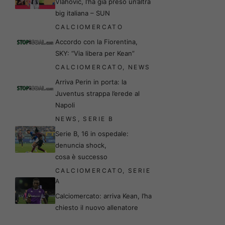
Vlahovic, l’ha già preso un’altra
big italiana – SUN
CALCIOMERCATO
Accordo con la Fiorentina,
SKY: “Via libera per Kean”
CALCIOMERCATO
,
NEWS
Arriva Perin in porta: la
Juventus strappa l’erede al
Napoli
NEWS
,
SERIE B
Serie B, 16 in ospedale:
denuncia shock,
cosa è successo
CALCIOMERCATO
,
SERIE
A
Calciomercato: arriva Kean, l’ha
chiesto il nuovo allenatore