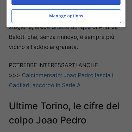
stagione. L’italo-brasiliano arriverebbe per
Manage options
affiancare poi Sanabria nella prossima
stagione, erede diretto dunque di Andrea
Belotti che, senza rinnovo, è sempre più
vicino all’addio ai granata.
POTREBBE INTERESSARTI ANCHE
>>>
Calciomercato: Joao Pedro lascia il
Cagliari, accordo in Serie A
Ultime Torino, le cifre del
colpo Joao Pedro