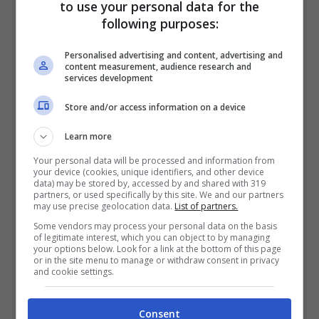
con il colpo Joao Pedro per i granata
. È nel
to use your personal data for the
following purposes:
corso della trasmissione Calciomercato –
L’Originale che Gianluca Di Marzio, esperto
Personalised advertising and content, advertising and
content measurement, audience research and
di mercato e noto giornalista, fa sapere dei
services development
contatti che ci saranno tra Torino e
Store and/or access information on a device
calciatore, per trovare un accordo.
Learn more
Your personal data will be processed and information from
LEGGI ANCHE >>>
Calciomercato Cagliari:
your device (cookies, unique identifiers, and other device
data) may be stored by, accessed by and shared with 319
Joao Pedro torna in Serie A, ecco chi lo ha
partners, or used specifically by this site. We and our partners
may use precise geolocation data.
List of partners.
preso
Some vendors may process your personal data on the basis
of legitimate interest, which you can object to by managing
your options below. Look for a link at the bottom of this page
or in the site menu to manage or withdraw consent in privacy
Domani ci sarà un incontro proprio in
and cookie settings.
Piemonte per cercare di portare Joao
Pedro in maglia granata, nella prossima
Consent