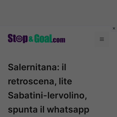
Vai
al
Menu
contenuto
Salernitana: il
retroscena, lite
Sabatini-Iervolino,
spunta il whatsapp