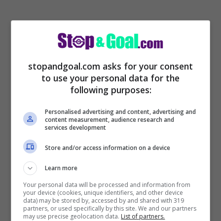
La causa che ha scatenato l’addio di
Sabatini dalla Salernitana è il rinnovo di
stopandgoal.com asks for your consent
to use your personal data for the
contratto del centrocampista Lassana
following purposes:
Coulibaly.
Il dirigente, infatti, aveva
Personalised advertising and content, advertising and
trovato l’intesa con l’agente del giocatore
content measurement, audience research and
services development
per il prolungamento. Nell’accordo era
previsto al procuratore una commissione
Store and/or access information on a device
da oltre un milione di euro. A quel punto è
Learn more
intervenuto il presidente Iervolino che ha
Your personal data will be processed and information from
your device (cookies, unique identifiers, and other device
bloccato tutto.
Una lite notturna su
data) may be stored by, accessed by and shared with 319
partners, or used specifically by this site. We and our partners
whatsapp tra Sabatini e Iervolino
ha
may use precise geolocation data.
List of partners.