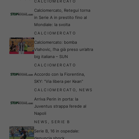
CALCIOMERCATO
Calciomercato, Retegui torna
in Serie A in prestito fino al
Mondiale: la svolta
CALCIOMERCATO
Calciomercato: bomba
Vlahovic, l’ha già preso un’altra
big italiana – SUN
CALCIOMERCATO
Accordo con la Fiorentina,
SKY: “Via libera per Kean”
CALCIOMERCATO
,
NEWS
Arriva Perin in porta: la
Juventus strappa l’erede al
Napoli
NEWS
,
SERIE B
Serie B, 16 in ospedale:
denuncia shock,