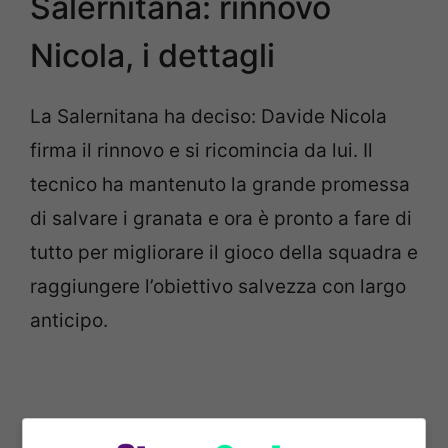
Salernitana: rinnovo
Nicola, i dettagli
La Salernitana ha deciso: Davide Nicola
firma il rinnovo e si ricomincia da lui. Il
tecnico ha mantenuto la grande promessa
di salvare i granata e ora è pronto a fare di
tutto per migliorare il gioco della squadra e
raggiungere l’obiettivo salvezza con largo
anticipo.