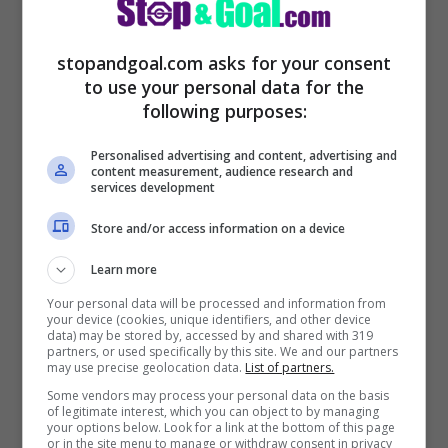
stopandgoal.com asks for your consent
to use your personal data for the
following purposes:
Personalised advertising and content, advertising and
content measurement, audience research and
services development
Secondo quanto riferito da ansa.it, la
Store and/or access information on a device
Salernitana e Davide Nicola hanno
raggiunto l’accordo per il rinnovo del
Learn more
contratto. Gli ultimi contatti sono serviti a
Your personal data will be processed and information from
your device (cookies, unique identifiers, and other device
smussare gli spigoli che avevano
data) may be stored by, accessed by and shared with 319
partners, or used specifically by this site. We and our partners
rallentato la fumata bianca.
may use precise geolocation data.
List of partners.
Some vendors may process your personal data on the basis
of legitimate interest, which you can object to by managing
your options below. Look for a link at the bottom of this page
Infatti Nicola spingeva per un biennale, la
or in the site menu to manage or withdraw consent in privacy