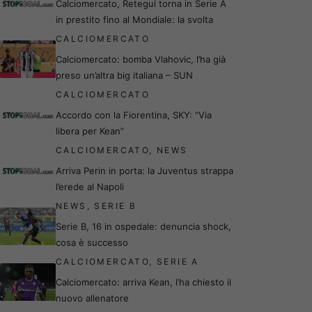
Calciomercato, Retegui torna in Serie A
in prestito fino al Mondiale: la svolta
CALCIOMERCATO
Calciomercato: bomba Vlahovic, l’ha già
preso un’altra big italiana – SUN
CALCIOMERCATO
Accordo con la Fiorentina, SKY: “Via
libera per Kean”
CALCIOMERCATO
,
NEWS
Arriva Perin in porta: la Juventus strappa
l’erede al Napoli
NEWS
,
SERIE B
Serie B, 16 in ospedale: denuncia shock,
cosa è successo
CALCIOMERCATO
,
SERIE A
Calciomercato: arriva Kean, l’ha chiesto il
nuovo allenatore