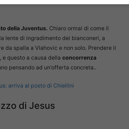
ato della Juventus.
Chiaro ormai di come il
 la lente di ingradimento dei bianconeri, a
e da spalla a Vlahovic e non solo. Prendere il
ò, e questo a causa della
concorrenza
anno pensando ad un’offerta concreta..
: arriva al posto di Chiellini
ezzo di Jesus