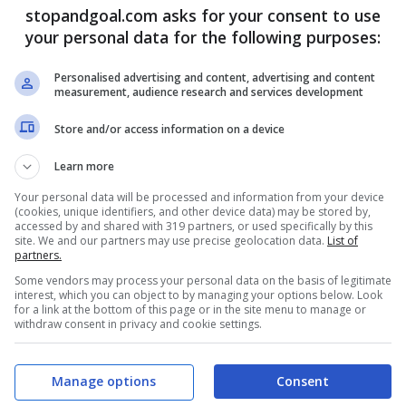
 maggiormente. Juve alla finestra e molto
stopandgoal.com asks for your consent to use
your personal data for the following purposes:
Personalised advertising and content, advertising and content
ano
e non solo:
CLICCA QUI
measurement, audience research and services development
Store and/or access information on a device
ncorrenza inglese per
Learn more
Your personal data will be processed and information from your device
(cookies, unique identifiers, and other device data) may be stored by,
accessed by and shared with 319 partners, or used specifically by this
site. We and our partners may use precise geolocation data.
List of
partners.
Some vendors may process your personal data on the basis of legitimate
interest, which you can object to by managing your options below. Look
for a link at the bottom of this page or in the site menu to manage or
withdraw consent in privacy and cookie settings.
Manage options
Consent