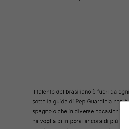
Il talento del brasiliano è fuori da og
sotto la guida di Pep Guardiola non è 
spagnolo che in diverse occasioni ha 
ha voglia di imporsi ancora di più a l