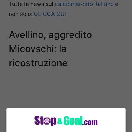
Tutte le news sul
calciomercato italiano
e
non solo:
CLICCA QUI
Avellino, aggredito
Micovschi: la
ricostruzione