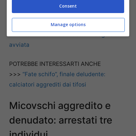
nulla a che vedere.
Consent
LEGGI ANCHE >>>
Portiere aggredito
Manage options
durante l’invasione scudetto: indagine
avviata
POTREBBE INTERESSARTI ANCHE
>>>
“Fate schifo”, finale deludente:
calciatori aggrediti dai tifosi
Micovschi aggredito e
denudato: arrestati tre
individui