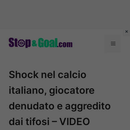
Vai
al
Menu
contenuto
Shock nel calcio
italiano, giocatore
denudato e aggredito
dai tifosi – VIDEO