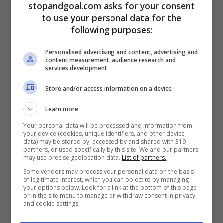
stopandgoal.com asks for your consent
to use your personal data for the
following purposes:
Secondo i colleghi di
SportItalia
, dietro
Personalised advertising and content, advertising and
content measurement, audience research and
l’aggressione avvenuta il 4 maggio a
services development
Claudiu Micovschi dell’Avellio, ci sarebbe
Store and/or access information on a device
la sconfitta ai Play-Off contro il Foggia.
Learn more
Secondo quanto ricostruito, Micovschi era
Your personal data will be processed and information from
in auto con un suo compagno di squadra,
your device (cookies, unique identifiers, and other device
data) may be stored by, accessed by and shared with 319
di ritorno a casa, ed è stato
minacciato e
partners, or used specifically by this site. We and our partners
may use precise geolocation data.
List of partners.
denudato da tre tifosi
. Il motivo? Indegno
Some vendors may process your personal data on the basis
di indossare i colori della squadra
of legitimate interest, which you can object to by managing
your options below. Look for a link at the bottom of this page
or in the site menu to manage or withdraw consent in privacy
avellinese. Nel video le immagini
and cookie settings.
dell’aggressione che, con il calcio, non ha