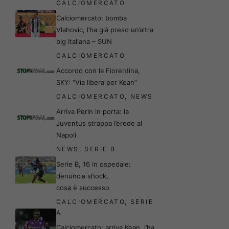
CALCIOMERCATO
Calciomercato: bomba
Vlahovic, l’ha già preso un’altra
big italiana – SUN
CALCIOMERCATO
Accordo con la Fiorentina,
SKY: “Via libera per Kean”
CALCIOMERCATO
,
NEWS
Arriva Perin in porta: la
Juventus strappa l’erede al
Napoli
NEWS
,
SERIE B
Serie B, 16 in ospedale:
denuncia shock,
cosa è successo
CALCIOMERCATO
,
SERIE
A
Calciomercato: arriva Kean, l’ha