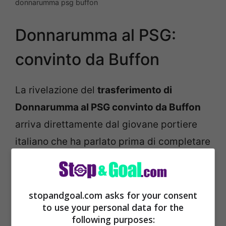
donnarumma psg buffon
Donnarumma al PSG:
convinto da Buffon
La rivelazione del
trasferimento di
Donnarumma al PSG convinto da Buffon
arriva direttamente dal giovane portiere
italiano che ha parlato prima di completare
il passaggio con il suo idolo, che negli anni
scorsi lasciò proprio la Juve per approdare
a Parigi.
stopandgoal.com asks for your consent
to use your personal data for the
following purposes: