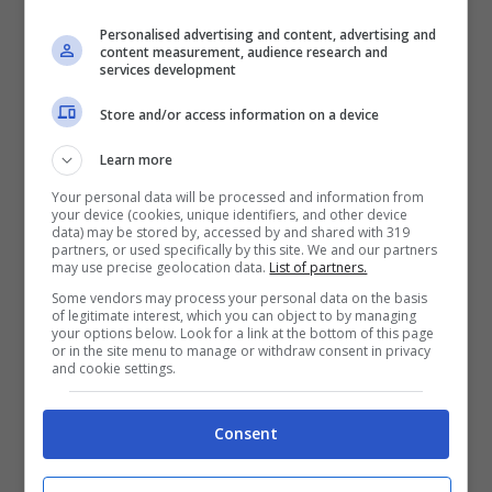
Personalised advertising and content, advertising and
content measurement, audience research and
services development
Store and/or access information on a device
Learn more
Your personal data will be processed and information from
your device (cookies, unique identifiers, and other device
data) may be stored by, accessed by and shared with 319
partners, or used specifically by this site. We and our partners
may use precise geolocation data.
List of partners.
“Buffon mi ha detto di andare al PSG e di
Some vendors may process your personal data on the basis
of legitimate interest, which you can object to by managing
fare la storia del club. Venire qua era nel
your options below. Look for a link at the bottom of this page
or in the site menu to manage or withdraw consent in privacy
mio destino”
. Sono queste le parole di
and cookie settings.
Donnarumma sul suo futuro al Paris Saint
Consent
Germain
e le voci di calciomercato spente
con l’annuncio della permanenza futura