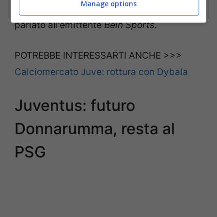
Manage options
sempre al club francese. Il calciatore ha
parlato all’emittente
Bein Sports
.
POTREBBE INTERESSARTI ANCHE >>>
Calciomercato Juve: rottura con Dybala
Juventus: futuro
Donnarumma, resta al
PSG